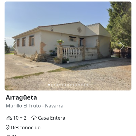
Anterior
Siguie
Arragüeta
Murillo El Fruto
- Navarra
10 + 2
Casa Entera
Desconocido