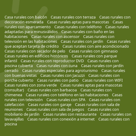
Casa rurales con balcón
Casas rurales con terraza
Casas rurales con
decoración esmerada
Casas rurales aptas para mascotas
Casas
rurales con aparcamiento
Casas rurales con teléfono
Casas rurales
adaptadas para minusválidos
Casas rurales con baño en las
habitaciones
Casas rurales con ascensor
Casas rurales con
televisión en las habitaciones
Casas rurales con jardín
Casas rurales
que aceptan tarjeta de crédito
Casas rurales con aire acondicionado
Casas rurales con secador de pelo
Casas rurales con gimnasio
Casas rurales en edificios históricos
Casas rurales con parque
infantil
Casas rurales con reproductor DVD
Casas rurales con
piscina cubierta
Casas rurales con cuna
Casas rurales con jardín
cerrado
Casas rurales especiales para agroturismo
Casas rurales
con buenas vistas
Casas rurales con Jacuzzi
Casas rurales con
porche cubierto
Casas rurales con patio
Casas rurales con WIFI
Casas rurales con zona verde
Casas rurales aptas para mascotas
(consultar)
Casas rurales con barbacoa
Casas rurales con
chimenea
Casas rurales con teléfono en las habitaciones
Casas
rurales con televisión
Casas rurales con SPA
Casas rurales con
calefacción
Casas rurales con garaje
Casas rurales con sala de
reuniones
Casas rurales con sala de juegos
Casas rurales con
mobiliario de jardín
Casas rurales con restaurante
Casas rurales con
lavavajillas
Casas rurales con conexión a internet
Casas rurales con
piscina