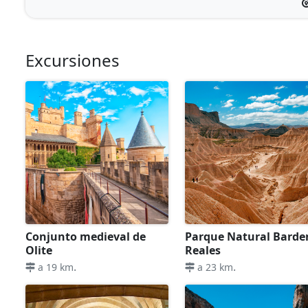
Excursiones
Conjunto medieval de
Parque Natural Barde
Olite
Reales
.
.
a 19 km
a 23 km