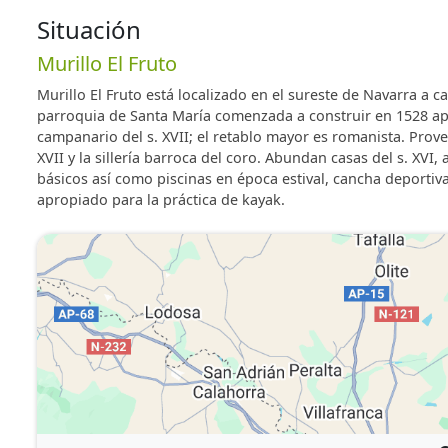
Por supuesto tus mascotas son más que bienvenidas, y
número de ellas. Además, ponemos a su disposición 
Situación
¿A qué esperas para visitarnos?
Murillo El Fruto
Murillo El Fruto está localizado en el sureste de Navarra a ca
parroquia de Santa María comenzada a construir en 1528 apr
campanario del s. XVII; el retablo mayor es romanista. Prove
XVII y la sillería barroca del coro. Abundan casas del s. XVI
básicos así como piscinas en época estival, cancha deportiv
apropiado para la práctica de kayak.