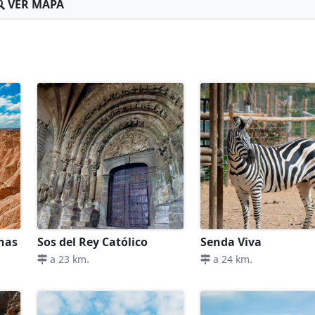
VER MAPA
nas
Sos del Rey Católico
Senda Viva
.
.
a 23 km
a 24 km