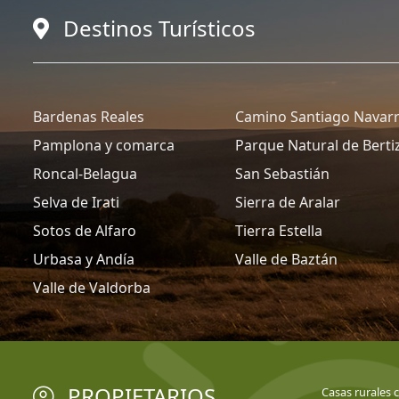
Destinos Turísticos
Bardenas Reales
Camino Santiago Navar
Pamplona y comarca
Parque Natural de Berti
Roncal-Belagua
San Sebastián
Selva de Irati
Sierra de Aralar
Sotos de Alfaro
Tierra Estella
Urbasa y Andía
Valle de Baztán
Valle de Valdorba
PROPIETARIOS
Casas rurales 