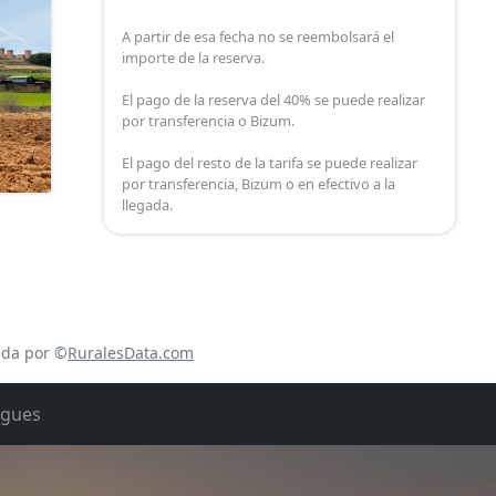
A partir de esa fecha no se reembolsará el
importe de la reserva.
El pago de la reserva del 40% se puede realizar
por transferencia o Bizum.
El pago del resto de la tarifa se puede realizar
por transferencia, Bizum o en efectivo a la
llegada.
ada por ©
RuralesData.com
rgues