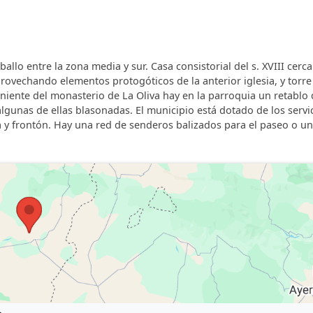
 precisamente por ello no tenemos ni límite de tamaño ni
bebederos, comederos y bolsas para recoger sus necesida
ballo entre la zona media y sur. Casa consistorial del s. XVIII cerca
ovechando elementos protogóticos de la anterior iglesia, y torre
niente del monasterio de La Oliva hay en la parroquia un retablo d
, algunas de ellas blasonadas. El municipio está dotado de los servi
a y frontón. Hay una red de senderos balizados para el paseo o un