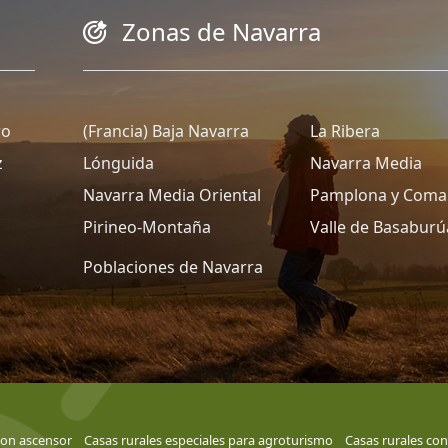
Zonas de Navarra
ro
(Francia) Baja Navarra
La Ribera
z
Lónguida
Navarra Media
Navarra Media Oriental
Pamplona y Coma
Pirineo-Montaña
Valle de Basaburú
Poblaciones de Navarra
con ascensor
Casas rurales especiales para agroturismo
Casas rurales con