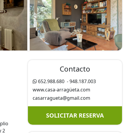
Contacto
652.988.680
-
948.187.003
www.casa-arragüeta.com
casarragueta@
gmail.com
SOLICITAR RESERVA
plio
y 2