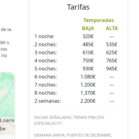
Tarifas
des…
Temporadas
BAJA
ALTA
 de la
1 noche:
320€
---
el s.
2 noches:
485€
535€
cios
3 noches:
610€
625€
 río
4 noches:
750€
765€
5 noches:
930€
945€
6 noches:
1.080€
---
7 noches:
1.200€
---
8 noches:
1.370€
---
2 semanas:
2.200€
---
FECHAS SEÑALADAS, TIENEN PRECIOS
ESPECIALES (*)
(SEMANA SANTA, PUENTES DE DICIEMBRE,