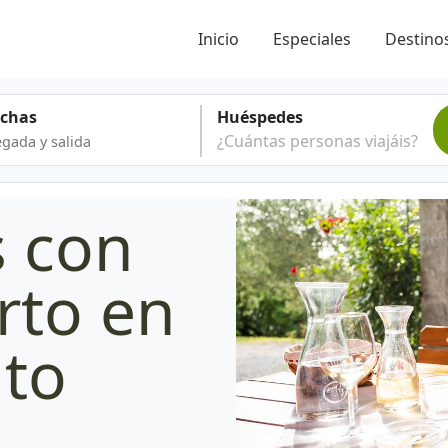
Inicio
Especiales
Destinos
echas
Huéspedes
¿Cuántas personas viajáis?
s con
rto en
uto