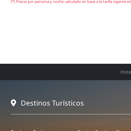
(*) Precio por persona y noche calculado en base a la tarifa vigente 
Hote
Destinos Turísticos