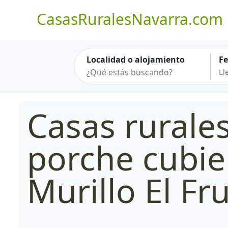
CasasRuralesNavarra.com
Localidad o alojamiento
F
Casas rurale
porche cubie
Murillo El Fr