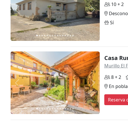
10 + 2
Anterior
Siguiente
Descono
Sí
Casa Ru
Murillo El 
8 + 2
Anterior
Siguiente
En pobla
Reserva d