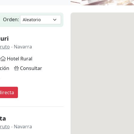
Orden:
uri
Fruto
- Navarra
Hotel Rural
ción
Consultar
*
irecta
ta
Fruto
- Navarra