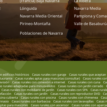
ro
(Francia) Baja Navarra
La Ribera
z
Lónguida
Navarra Media
Navarra Media Oriental
Pamplona y Coma
Pirineo-Montaña
Valle de Basaburú
Poblaciones de Navarra
n edificios históricos
Casas rurales con garaje
Casas rurales que aceptan 
staurante
Casas rurales aptas para mascotas (consultar)
Casas rurales co
evisión
Casas rurales con conexión a internet
Casas rurales con cuna
Ca
s rurales adaptadas para minusválidos
Casas rurales con jardín cerrado
Casas rurales con mobiliario de jardín
Casas rurales con SPA
Casas rural
efacción
Casas rurales con jardín
Casas rurales con reproductor DVD
Ca
cina cubierta
Casas rurales con piscina
Casas rurales con chimenea
Casa
mnasio
Casas rurales con barbacoa
Casas rurales con lavavajillas
Casas r
aptas para mascotas
Casas rurales con ascensor
Casas rurales con aparc