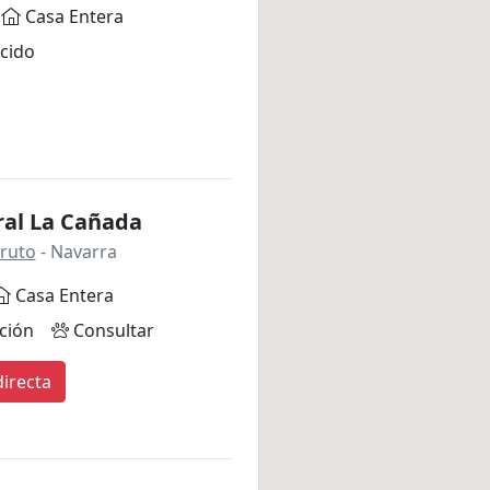
Casa Entera
cido
ral La Cañada
Fruto
- Navarra
Casa Entera
ción
Consultar
irecta