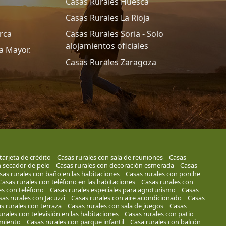
Casas Rurales Huesca
Casas Rurales La Rioja
rca
Casas Rurales Soria - Solo
alojamientos oficiales
a Mayor.
Casas Rurales Zaragoza
tarjeta de crédito
Casas rurales con sala de reuniones
Casas
n secador de pelo
Casas rurales con decoración esmerada
Casas
sas rurales con baño en las habitaciones
Casas rurales con porche
Casas rurales con teléfono en las habitaciones
Casas rurales con
es con teléfono
Casas rurales especiales para agroturismo
Casas
sas rurales con Jacuzzi
Casas rurales con aire acondicionado
Casas
s rurales con terraza
Casas rurales con sala de juegos
Casas
urales con televisión en las habitaciones
Casas rurales con patio
amiento
Casas rurales con parque infantil
Casa rurales con balcón