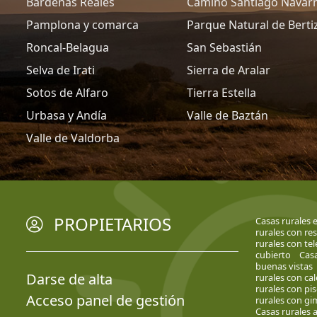
Bardenas Reales
Camino Santiago Navar
Pamplona y comarca
Parque Natural de Berti
Roncal-Belagua
San Sebastián
Selva de Irati
Sierra de Aralar
Sotos de Alfaro
Tierra Estella
Urbasa y Andía
Valle de Baztán
Valle de Valdorba
PROPIETARIOS
Casas rurales e
rurales con re
rurales con tel
cubierto
Casa
buenas vistas
Darse de alta
rurales con cal
rurales con pis
Acceso panel de gestión
rurales con gi
Casas rurales 