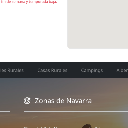
en fin de semana y temporada baja.
les Rurales
Casas Rurales
Campings
Albe
Zonas de Navarra