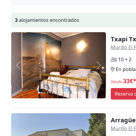
3
alojamientos encontrados
Txapi Tx
Murillo El 
10 + 2
Anterior
Siguiente
En pobla
33€
Desde
Reserva d
Arragüe
Murillo El 