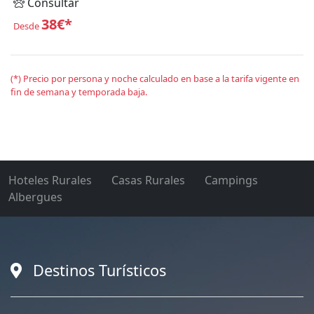
Consultar
38€*
Desde
(*) Precio por persona y noche calculado en base a la tarifa vigente en
fin de semana y temporada baja.
Hoteles Rurales
Casas Rurales
Campings
Albergues
Destinos Turísticos