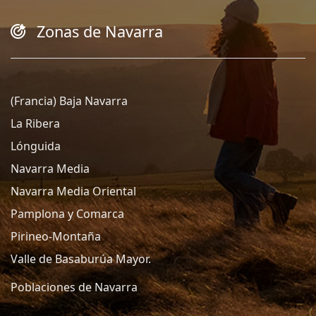
Zonas de Navarra
(Francia) Baja Navarra
La Ribera
Lónguida
Navarra Media
Navarra Media Oriental
Pamplona y Comarca
Pirineo-Montaña
Valle de Basaburúa Mayor.
Poblaciones de Navarra