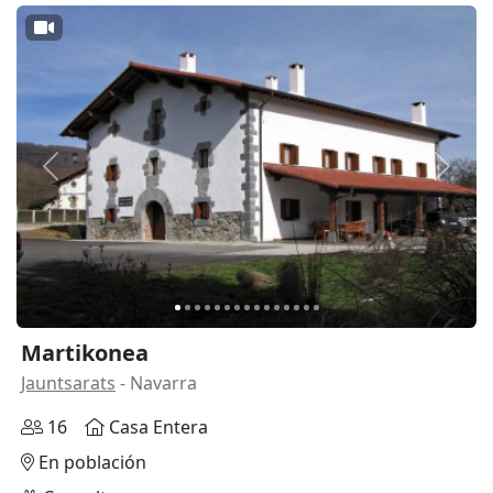
Anterior
Siguie
Martikonea
Jauntsarats
- Navarra
16
Casa Entera
En población