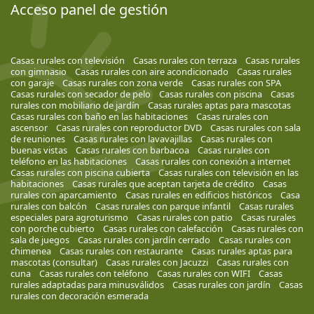
Acceso panel de gestión
Casas rurales con televisión
Casas rurales con terraza
Casas rurales
con gimnasio
Casas rurales con aire acondicionado
Casas rurales
con garaje
Casas rurales con zona verde
Casas rurales con SPA
Casas rurales con secador de pelo
Casas rurales con piscina
Casas
rurales con mobiliario de jardín
Casas rurales aptas para mascotas
Casas rurales con baño en las habitaciones
Casas rurales con
ascensor
Casas rurales con reproductor DVD
Casas rurales con sala
de reuniones
Casas rurales con lavavajillas
Casas rurales con
buenas vistas
Casas rurales con barbacoa
Casas rurales con
teléfono en las habitaciones
Casas rurales con conexión a internet
Casas rurales con piscina cubierta
Casas rurales con televisión en las
habitaciones
Casas rurales que aceptan tarjeta de crédito
Casas
rurales con aparcamiento
Casas rurales en edificios históricos
Casa
rurales con balcón
Casas rurales con parque infantil
Casas rurales
especiales para agroturismo
Casas rurales con patio
Casas rurales
con porche cubierto
Casas rurales con calefacción
Casas rurales con
sala de juegos
Casas rurales con jardín cerrado
Casas rurales con
chimenea
Casas rurales con restaurante
Casas rurales aptas para
mascotas (consultar)
Casas rurales con Jacuzzi
Casas rurales con
cuna
Casas rurales con teléfono
Casas rurales con WIFI
Casas
rurales adaptadas para minusválidos
Casas rurales con jardín
Casas
rurales con decoración esmerada