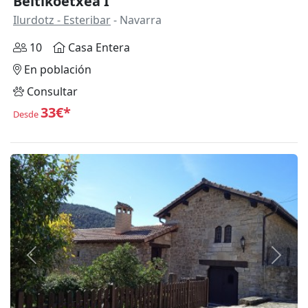
Beitikoetxea I
Ilurdotz - Esteribar
- Navarra
10
Casa Entera
En población
Consultar
33€*
Desde
Anterior
Siguie