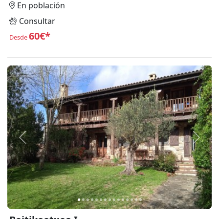
En población
Consultar
60€*
Desde
Anterior
Siguie