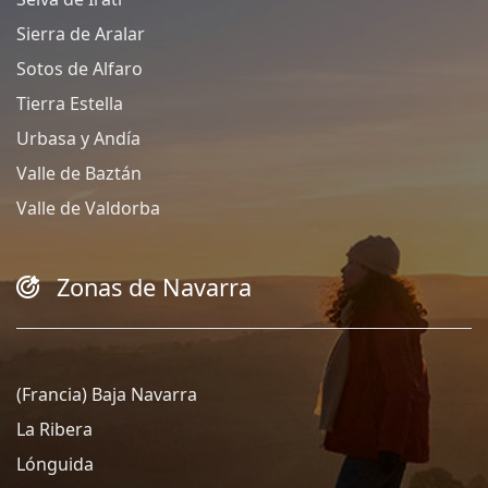
Sierra de Aralar
Sotos de Alfaro
Tierra Estella
Urbasa y Andía
Valle de Baztán
Valle de Valdorba
Zonas de Navarra
(Francia) Baja Navarra
La Ribera
Lónguida