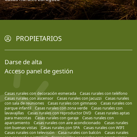
PROPIETARIOS
Darse de alta
Acceso panel de gestión
Casas rurales con decoración esmerada
Casas rurales con teléfono
Casas rurales con ascensor
Casas rurales con Jacuzzi
Casas rurales
con sala de reuniones
Casas rurales con gimnasio
Casas rurales con
parque infantil
Casas rurales con zona verde
Casas rurales con
lavavajillas
Casas rurales con reproductor DVD
Casas rurales aptas
para mascotas
Casas rurales con garaje
Casas rurales con
aparcamiento
Casas rurales con aire acondicionado
Casas rurales
con buenas vistas
Casas rurales con SPA
Casas rurales con WIFI
Casas rurales con televisión
Casa rurales con balcón
Casas rurales