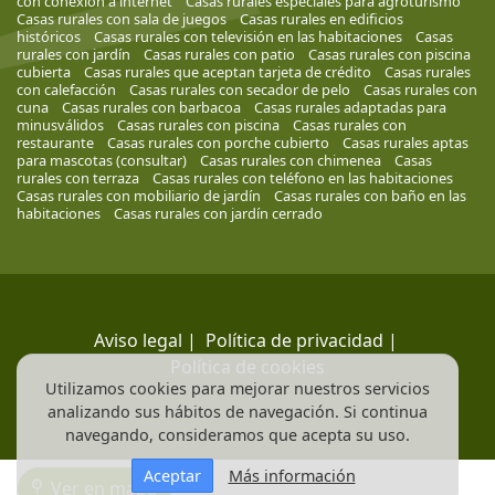
con conexión a internet
Casas rurales especiales para agroturismo
Casas rurales con sala de juegos
Casas rurales en edificios
históricos
Casas rurales con televisión en las habitaciones
Casas
rurales con jardín
Casas rurales con patio
Casas rurales con piscina
cubierta
Casas rurales que aceptan tarjeta de crédito
Casas rurales
con calefacción
Casas rurales con secador de pelo
Casas rurales con
cuna
Casas rurales con barbacoa
Casas rurales adaptadas para
minusválidos
Casas rurales con piscina
Casas rurales con
restaurante
Casas rurales con porche cubierto
Casas rurales aptas
para mascotas (consultar)
Casas rurales con chimenea
Casas
rurales con terraza
Casas rurales con teléfono en las habitaciones
Casas rurales con mobiliario de jardín
Casas rurales con baño en las
habitaciones
Casas rurales con jardín cerrado
Aviso legal
|
Política de privacidad
|
Política de cookies
Utilizamos cookies para mejorar nuestros servicios
analizando sus hábitos de navegación. Si continua
navegando, consideramos que acepta su uso.
Aceptar
Más información
Ver en mapa