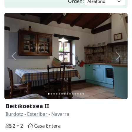
Orden:
Anterior
Siguie
Beitikoetxea II
Ilurdotz - Esteribar
- Navarra
2 + 2
Casa Entera