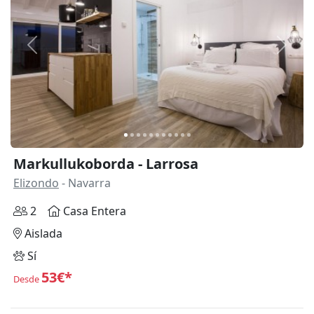
Anterior
Siguie
Markullukoborda - Larrosa
Elizondo
- Navarra
2
Casa Entera
Aislada
Sí
53€*
Desde