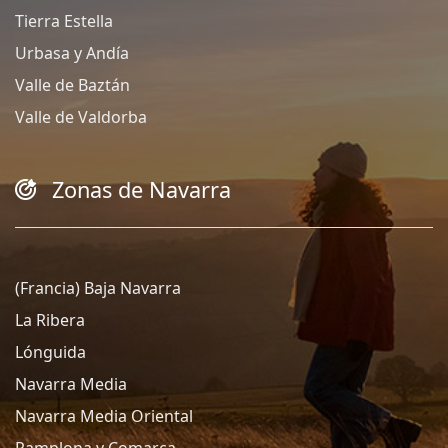
Tierra Estella
Urbasa y Andía
Valle de Baztán
Valle de Valdorba
Zonas de Navarra
(Francia) Baja Navarra
La Ribera
Lónguida
Navarra Media
Navarra Media Oriental