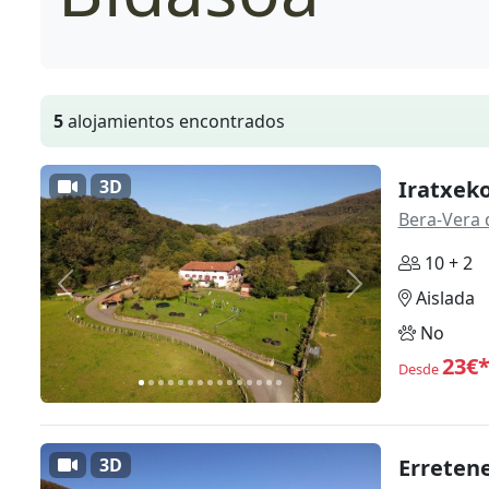
5
alojamientos encontrados
3D
Iratxeko
Bera-Vera 
10 + 2
Anterior
Siguiente
Aislada
No
23€
Desde
3D
Erreten