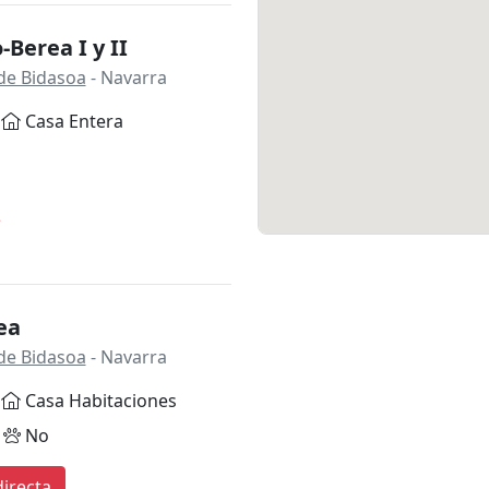
-Berea I y II
de Bidasoa
- Navarra
Casa Entera
*
ea
de Bidasoa
- Navarra
Casa Habitaciones
No
irecta