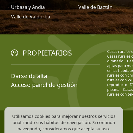
Urbasa y Andía
Valle de Baztán
Valle de Valdorba
PROPIETARIOS
Casas rurales 
Casas rurales c
gimnasio
Cas
aptas para ma
en las habitac
Darse de alta
rurales con c
rurales con WI
Acceso panel de gestión
reproductor 
piscina
Casas
rurales con te
Utilizamos cookies para mejorar nuestros servicios
analizando sus hábitos de navegación. Si continua
navegando, consideramos que acepta su uso.