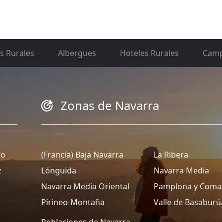
s Rurales
Albergues
Hoteles Rurales
Camp
Zonas de Navarra
ro
(Francia) Baja Navarra
La Ribera
z
Lónguida
Navarra Media
Navarra Media Oriental
Pamplona y Coma
Pirineo-Montaña
Valle de Basaburú