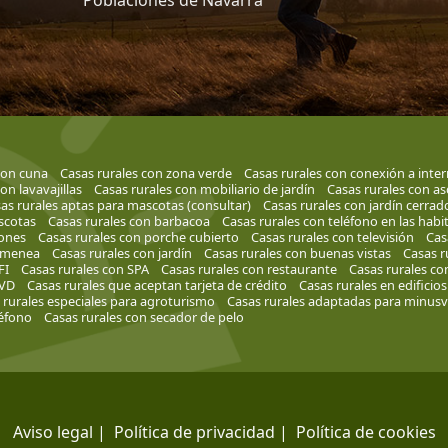
Poblaciones de Navarra
con cuna
Casas rurales con zona verde
Casas rurales con conexión a inter
on lavavajillas
Casas rurales con mobiliario de jardín
Casas rurales con a
as rurales aptas para mascotas (consultar)
Casas rurales con jardín cerrad
scotas
Casas rurales con barbacoa
Casas rurales con teléfono en las habi
iones
Casas rurales con porche cubierto
Casas rurales con televisión
Cas
himenea
Casas rurales con jardín
Casas rurales con buenas vistas
Casas r
FI
Casas rurales con SPA
Casas rurales con restaurante
Casas rurales con
DVD
Casas rurales que aceptan tarjeta de crédito
Casas rurales en edificios
 rurales especiales para agroturismo
Casas rurales adaptadas para minusv
léfono
Casas rurales con secador de pelo
Aviso legal
|
Política de privacidad
|
Política de cookies