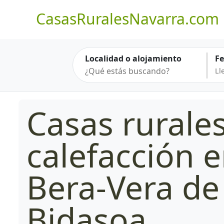
CasasRuralesNavarra.com
Localidad o alojamiento
F
Casas rurale
calefacción 
Bera-Vera de
Bidasoa