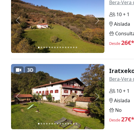
Bera-Vera 
10 + 1
Anterior
Siguiente
Aislada
Consult
26€
Desde
3D
Iratxeko
Bera-Vera 
10 + 1
Anterior
Siguiente
Aislada
No
27€
Desde