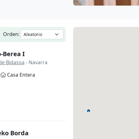
Orden:
-Berea I
de Bidasoa
- Navarra
Casa Entera
*
eko Borda