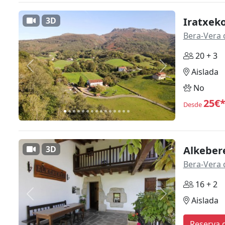
3D
Iratxeko
Bera-Vera 
20 + 3
Anterior
Siguiente
Aislada
No
25€
Desde
3D
Alkeber
Bera-Vera 
16 + 2
Anterior
Siguiente
Aislada
Reserva d