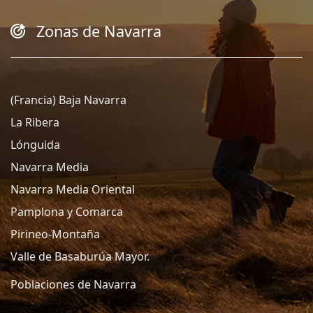
Zonas de Navarra
(Francia) Baja Navarra
La Ribera
Lónguida
Navarra Media
Navarra Media Oriental
Pamplona y Comarca
Pirineo-Montaña
Valle de Basaburúa Mayor.
Poblaciones de Navarra