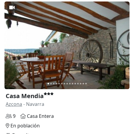
Anterior
Siguie
Casa Mendia
Azcona
- Navarra
9
Casa Entera
En población