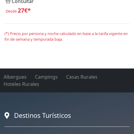
Consultar
27€*
Desde
(*) Precio por persona y noche calculado en base a la tarifa vigente en
fin de semana y temporada baja.
Albergues
Campings
Casas Rurales
Hoteles Rurales
Destinos Turísticos