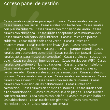
Acceso panel de gestión
Casas rurales especiales para agroturismo
Casas rurales con patio
Casas rurales con jardín
Casas rurales con barbacoa
Casas rurales
con piscina cubierta
Casas rurales con mobiliario de jardín
Casas
rurales con chimenea
Casas rurales adaptadas para minusválidos
Casas rurales con conexión a internet
Casas rurales con porche
cubierto
Casas rurales con zona verde
Casas rurales con
aparcamiento
Casas rurales con lavavajillas
Casas rurales que
aceptan tarjeta de crédito
Casas rurales con parque infantil
Casas
rurales con decoración esmerada
Casas rurales con Jacuzzi
Casas
rurales aptas para mascotas (consultar)
Casas rurales con secador de
pelo
Casas rurales con buenas vistas
Casas rurales con WIFI
Casas
rurales con teléfono en las habitaciones
Casas rurales con teléfono
Casas rurales con SPA
Casas rurales con cuna
Casas rurales con
jardín cerrado
Casas rurales aptas para mascotas
Casas rurales con
piscina
Casas rurales con garaje
Casas rurales con televisión
Casas
rurales con ascensor
Casas rurales con sala de reuniones
Casas
rurales con televisión en las habitaciones
Casas rurales con
calefacción
Casas rurales en edificios históricos
Casas rurales con
aire acondicionado
Casas rurales con sala de juegos
Casas rurales
con restaurante
Casa rurales con balcón
Casas rurales con baño en
las habitaciones
Casas rurales con gimnasio
Casas rurales con
reproductor DVD
Casas rurales con terraza