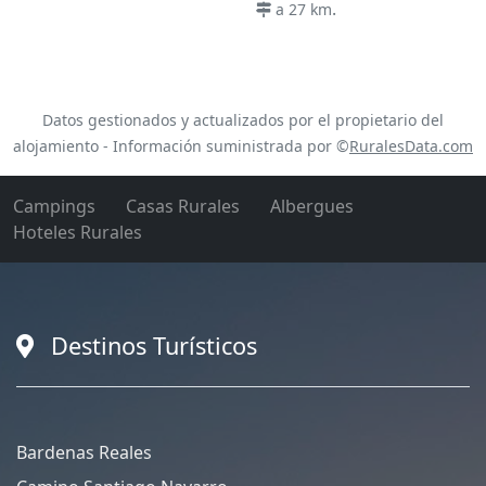
.
a 27 km
Datos gestionados y actualizados por el propietario del
alojamiento - Información suministrada por ©
RuralesData.com
Campings
Casas Rurales
Albergues
Hoteles Rurales
Destinos Turísticos
Bardenas Reales