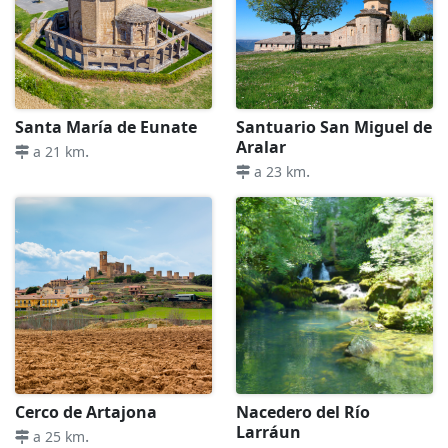
Santa María de Eunate
Santuario San Miguel de
Aralar
.
a 21 km
.
a 23 km
Cerco de Artajona
Nacedero del Río
Larráun
.
a 25 km