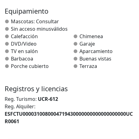
rodean. 6 plazas + 2 supletorias. Cuatro dormitorios y
dos cuartos de baño completos. Calefacción. Salón
Equipamiento
ámplio con chimenea, 70 m2 terraza cubierta y
Mascotas: Consultar
descubierta con mobiliario, piscina infantil, plantas y
Sin acceso minusválidos
buenas vistas. La cocina bien equipada. Tv., equipo de
Calefacción
Chimenea
música. Disponemos de libros y catálogos
DVD/Video
Garaje
informativos de la zona. A 4 Km. el pantano de Alloz y a
TV en salón
Aparcamiento
10 de Estella.
Barbacoa
Buenas vistas
Porche cubierto
Terraza
Registros y licencias
Reg. Turismo:
UCR-612
Reg. Alquiler:
ESFCTU0000310080004719430000000000000000000UC
R0061