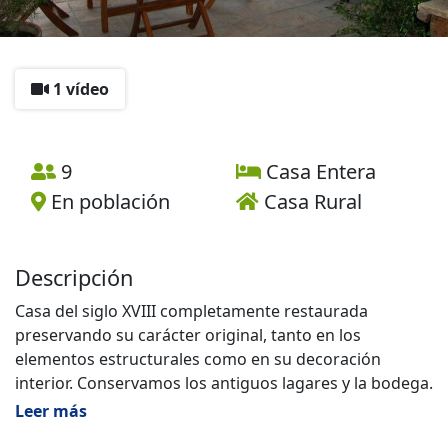
1 vídeo
9
Casa Entera
En población
Casa Rural
Descripción
Casa del siglo XVIII completamente restaurada
preservando su carácter original, tanto en los
elementos estructurales como en su decoración
interior. Conservamos los antiguos lagares y la bodega.
Situada en un bonito pueblo de 105 habitantes. Desde
Leer más
la casa se divisa muy bien el valle y los montes que nos