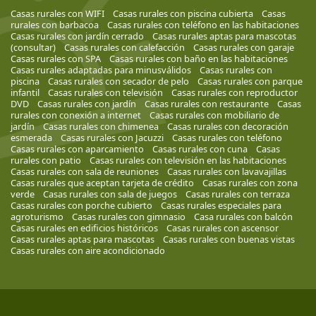
Casas rurales con WIFI
Casas rurales con piscina cubierta
Casas
rurales con barbacoa
Casas rurales con teléfono en las habitaciones
Casas rurales con jardín cerrado
Casas rurales aptas para mascotas
(consultar)
Casas rurales con calefacción
Casas rurales con garaje
Casas rurales con SPA
Casas rurales con baño en las habitaciones
Casas rurales adaptadas para minusválidos
Casas rurales con
piscina
Casas rurales con secador de pelo
Casas rurales con parque
infantil
Casas rurales con televisión
Casas rurales con reproductor
DVD
Casas rurales con jardín
Casas rurales con restaurante
Casas
rurales con conexión a internet
Casas rurales con mobiliario de
jardín
Casas rurales con chimenea
Casas rurales con decoración
esmerada
Casas rurales con Jacuzzi
Casas rurales con teléfono
Casas rurales con aparcamiento
Casas rurales con cuna
Casas
rurales con patio
Casas rurales con televisión en las habitaciones
Casas rurales con sala de reuniones
Casas rurales con lavavajillas
Casas rurales que aceptan tarjeta de crédito
Casas rurales con zona
verde
Casas rurales con sala de juegos
Casas rurales con terraza
Casas rurales con porche cubierto
Casas rurales especiales para
agroturismo
Casas rurales con gimnasio
Casa rurales con balcón
Casas rurales en edificios históricos
Casas rurales con ascensor
Casas rurales aptas para mascotas
Casas rurales con buenas vistas
Casas rurales con aire acondicionado