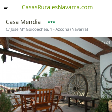
CasasRuralesNavarra.com
Casa Mendia
C/ Jose Mª Goicoechea, 1 -
Azcona
(Navarra)
1
/24
Anterior
Sigu