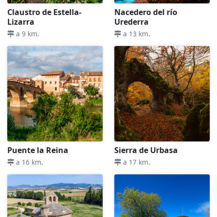
Claustro de Estella-
Nacedero del río
Lizarra
Urederra
.
.
a 9 km
a 13 km
Puente la Reina
Sierra de Urbasa
.
.
a 16 km
a 17 km