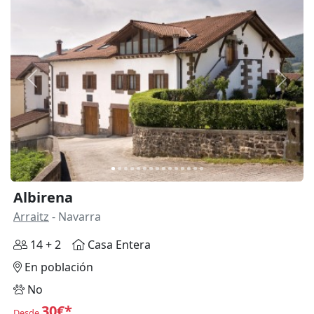
Anterior
Siguie
Albirena
Arraitz
- Navarra
14 + 2
Casa Entera
En población
No
30€*
Desde