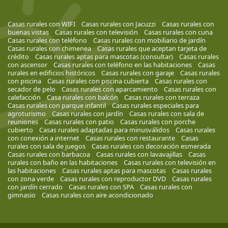
Casas rurales con WIFI
Casas rurales con Jacuzzi
Casas rurales con
buenas vistas
Casas rurales con televisión
Casas rurales con cuna
Casas rurales con teléfono
Casas rurales con mobiliario de jardín
Casas rurales con chimenea
Casas rurales que aceptan tarjeta de
crédito
Casas rurales aptas para mascotas (consultar)
Casas rurales
con ascensor
Casas rurales con teléfono en las habitaciones
Casas
rurales en edificios históricos
Casas rurales con garaje
Casas rurales
con piscina
Casas rurales con piscina cubierta
Casas rurales con
secador de pelo
Casas rurales con aparcamiento
Casas rurales con
calefacción
Casa rurales con balcón
Casas rurales con terraza
Casas rurales con parque infantil
Casas rurales especiales para
agroturismo
Casas rurales con jardín
Casas rurales con sala de
reuniones
Casas rurales con patio
Casas rurales con porche
cubierto
Casas rurales adaptadas para minusválidos
Casas rurales
con conexión a internet
Casas rurales con restaurante
Casas
rurales con sala de juegos
Casas rurales con decoración esmerada
Casas rurales con barbacoa
Casas rurales con lavavajillas
Casas
rurales con baño en las habitaciones
Casas rurales con televisión en
las habitaciones
Casas rurales aptas para mascotas
Casas rurales
con zona verde
Casas rurales con reproductor DVD
Casas rurales
con jardín cerrado
Casas rurales con SPA
Casas rurales con
gimnasio
Casas rurales con aire acondicionado