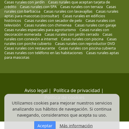
Casas rurales con jardín
Casas rurales que aceptan tarjeta de
crédito
Casas rurales con SPA
Casas rurales con terraza
Casas
rurales con barbacoa
Casas rurales con lavavajillas
Casas rurales
aptas para mascotas (consultar)
Casas rurales en edificios
históricos
Casas rurales con secador de pelo
Casas rurales con
televisión
Casas rurales con chimenea
Casas rurales con garaje
Casas rurales especiales para agroturismo
Casas rurales con
decoración esmerada
Casas rurales con jardín cerrado
Casas
rurales con conexión a internet
Casas rurales con piscina
Casas
rurales con porche cubierto
Casas rurales con reproductor DVD
Casas rurales con restaurante
Casas rurales con piscina cubierta
Casas rurales con teléfono en las habitaciones
Casas rurales aptas
para mascotas
Aviso legal
|
Política de privacidad
|
Política de cookies
Utilizamos cookies para mejorar nuestros servicios
analizando sus hábitos de navegación. Si continua
navegando, consideramos que acepta su uso.
Aceptar
Más información