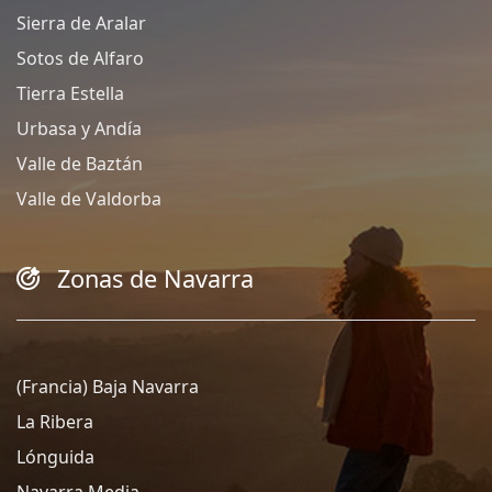
Sierra de Aralar
Sotos de Alfaro
Tierra Estella
Urbasa y Andía
Valle de Baztán
Valle de Valdorba
Zonas de Navarra
(Francia) Baja Navarra
La Ribera
Lónguida
Navarra Media