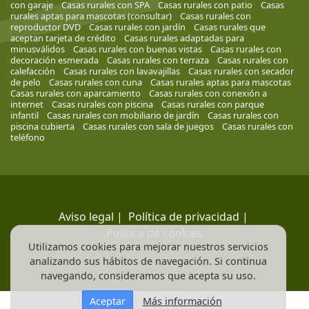
con garaje
Casas rurales con SPA
Casas rurales con patio
Casas
rurales aptas para mascotas (consultar)
Casas rurales con
reproductor DVD
Casas rurales con jardín
Casas rurales que
aceptan tarjeta de crédito
Casas rurales adaptadas para
minusválidos
Casas rurales con buenas vistas
Casas rurales con
decoración esmerada
Casas rurales con terraza
Casas rurales con
calefacción
Casas rurales con lavavajillas
Casas rurales con secador
de pelo
Casas rurales con cuna
Casas rurales aptas para mascotas
Casas rurales con aparcamiento
Casas rurales con conexión a
internet
Casas rurales con piscina
Casas rurales con parque
infantil
Casas rurales con mobiliario de jardín
Casas rurales con
piscina cubierta
Casas rurales con sala de juegos
Casas rurales con
teléfono
Aviso legal
|
Política de privacidad
|
Política de cookies
Utilizamos cookies para mejorar nuestros servicios
analizando sus hábitos de navegación. Si continua
navegando, consideramos que acepta su uso.
Aceptar
Más información