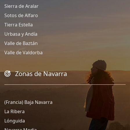
Sierra de Aralar
Sotos de Alfaro
Tierra Estella
Urbasa y Andía
Valle de Baztán
Valle de Valdorba
Zonas de Navarra
(Francia) Baja Navarra
La Ribera
Lónguida
Navarra Media