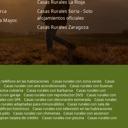
Casas Rurales La Rioja
rca
Casas Rurales Soria - Solo
alojamientos oficiales
a Mayor.
Casas Rurales Zaragoza
 teléfono en las habitaciones
Casas rurales con zona verde
Casas
I
Casas rurales con aire acondicionado
Casas rurales con buenas
scina cubierta
Casas rurales con barbacoa
Casas rurales con
s con garaje
Casas rurales con reproductor DVD
Casas rurales con
ales con SPA
Casas rurales con decoración esmerada
Casas rurales
 rurales adaptadas para minusválidos
Casas rurales con sala de
ificios históricos
Casas rurales con televisión en las habitaciones
e pelo
Casas rurales con chimenea
Casas rurales con ascensor
ptan tarjeta de crédito
Casas rurales con piscina
Casas rurales con