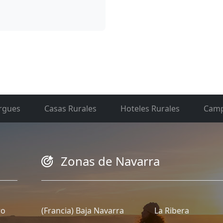
rgues
Casas Rurales
Hoteles Rurales
Camp
Zonas de Navarra
ro
(Francia) Baja Navarra
La Ribera