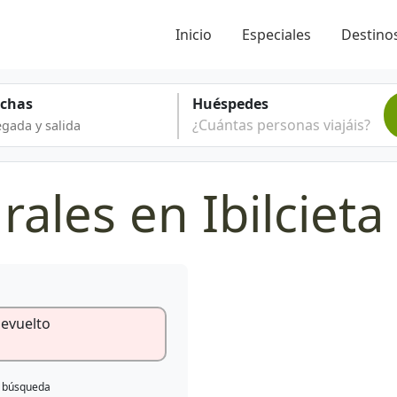
Inicio
Especiales
Destinos
echas
Huéspedes
¿Cuántas personas viajáis?
ales en Ibilcieta
devuelto
e búsqueda