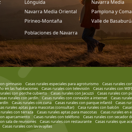
z
Lónguida
Navarra Media
Navarra Media Oriental
Pamplona y Coma
Pirineo-Montaña
Valle de Basaburú
Poblaciones de Navarra
con gimnasio
Casas rurales especiales para agroturismo
Casas rurales con
ño en las habitaciones
Casas rurales con televisión
Casas rurales con WIF
rurales con porche cubierto
Casas rurales con Jacuzzi
Casas rurales con pi
asas rurales con jardín
Casas rurales con conexión a internet
Casas rurale
ardín
Casas rurales con cuna
Casas rurales con parque infantil
Casas rur
as rurales aptas para mascotas (consultar)
Casa rurales con balcón
Casas
 rurales con terraza
Casas rurales aptas para mascotas
Casas rurales en ed
 con aparcamiento
Casas rurales con teléfono
Casas rurales con secador d
con sala de reuniones
Casas rurales con restaurante
Casas rurales que ace
Casas rurales con lavavajillas