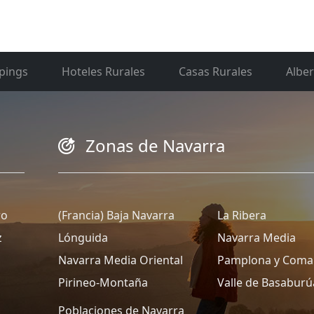
pings
Hoteles Rurales
Casas Rurales
Albe
Zonas de Navarra
ro
(Francia) Baja Navarra
La Ribera
z
Lónguida
Navarra Media
Navarra Media Oriental
Pamplona y Coma
Pirineo-Montaña
Valle de Basaburú
Poblaciones de Navarra