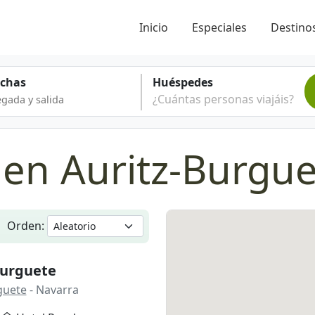
Inicio
Especiales
Destinos
echas
Huéspedes
¿Cuántas personas viajáis?
 en Auritz-Burgu
Orden:
Burguete
guete
- Navarra