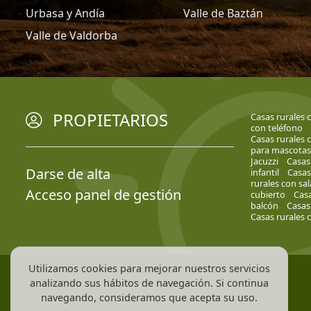
Urbasa y Andía
Valle de Baztán
Valle de Valdorba
PROPIETARIOS
Casas rurales 
con teléfono
Casas rurales 
para mascotas
Jacuzzi
Casas
Darse de alta
infantil
Casas
rurales con sa
Acceso panel de gestión
cubierto
Casa
balcón
Casas 
Casas rurales 
Utilizamos cookies para mejorar nuestros servicios
analizando sus hábitos de navegación. Si continua
navegando, consideramos que acepta su uso.