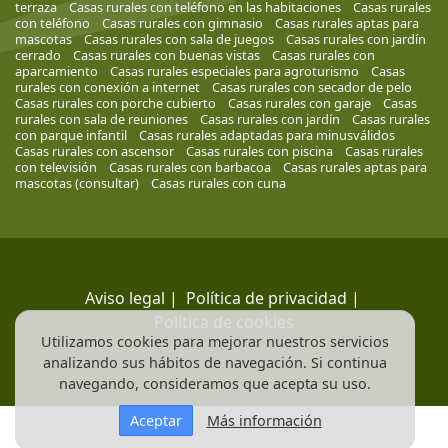
terraza
Casas rurales con teléfono en las habitaciones
Casas rurales
con teléfono
Casas rurales con gimnasio
Casas rurales aptas para
mascotas
Casas rurales con sala de juegos
Casas rurales con jardín
cerrado
Casas rurales con buenas vistas
Casas rurales con
aparcamiento
Casas rurales especiales para agroturismo
Casas
rurales con conexión a internet
Casas rurales con secador de pelo
Casas rurales con porche cubierto
Casas rurales con garaje
Casas
rurales con sala de reuniones
Casas rurales con jardín
Casas rurales
con parque infantil
Casas rurales adaptadas para minusválidos
Casas rurales con ascensor
Casas rurales con piscina
Casas rurales
con televisión
Casas rurales con barbacoa
Casas rurales aptas para
mascotas (consultar)
Casas rurales con cuna
Aviso legal
|
Política de privacidad
|
Política de cookies
Utilizamos cookies para mejorar nuestros servicios
analizando sus hábitos de navegación. Si continua
navegando, consideramos que acepta su uso.
Aceptar
Más información