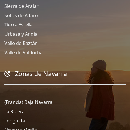
Sierra de Aralar
Sotos de Alfaro
Tierra Estella
Urbasa y Andía
Valle de Baztán
Valle de Valdorba
Zonas de Navarra
(Francia) Baja Navarra
La Ribera
Lónguida
Navarra Media