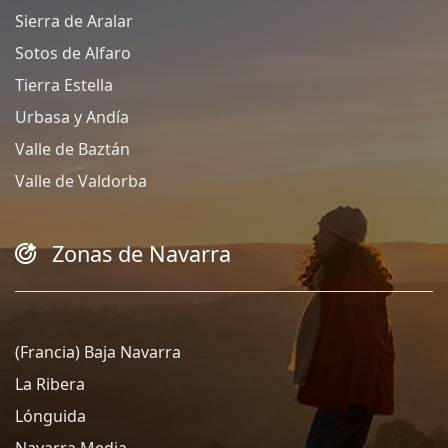
Sierra de Aralar
Sotos de Alfaro
Tierra Estella
Urbasa y Andía
Valle de Baztán
Valle de Valdorba
Zonas de Navarra
(Francia) Baja Navarra
La Ribera
Lónguida
Navarra Media