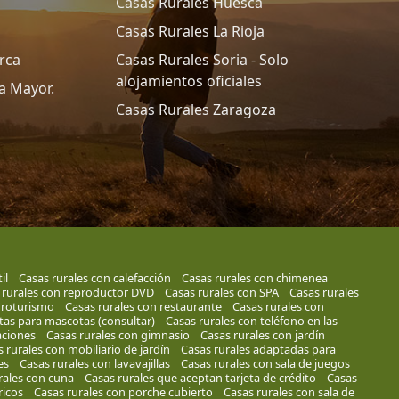
Casas Rurales Huesca
Casas Rurales La Rioja
rca
Casas Rurales Soria - Solo
alojamientos oficiales
a Mayor.
Casas Rurales Zaragoza
il
Casas rurales con calefacción
Casas rurales con chimenea
 rurales con reproductor DVD
Casas rurales con SPA
Casas rurales
groturismo
Casas rurales con restaurante
Casas rurales con
tas para mascotas (consultar)
Casas rurales con teléfono en las
aciones
Casas rurales con gimnasio
Casas rurales con jardín
 rurales con mobiliario de jardín
Casas rurales adaptadas para
es
Casas rurales con lavavajillas
Casas rurales con sala de juegos
rales con cuna
Casas rurales que aceptan tarjeta de crédito
Casas
ricos
Casas rurales con porche cubierto
Casas rurales con sala de