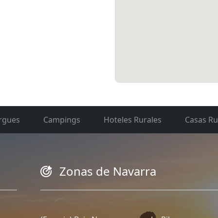
rgues
Campings
Hoteles Rurales
Casas Ru
Zonas de Navarra