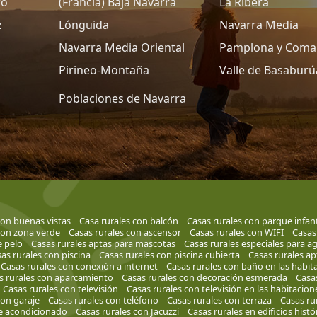
ro
(Francia) Baja Navarra
La Ribera
z
Lónguida
Navarra Media
Navarra Media Oriental
Pamplona y Coma
Pirineo-Montaña
Valle de Basaburú
Poblaciones de Navarra
con buenas vistas
Casa rurales con balcón
Casas rurales con parque infant
con zona verde
Casas rurales con ascensor
Casas rurales con WIFI
Casas
e pelo
Casas rurales aptas para mascotas
Casas rurales especiales para a
as rurales con piscina
Casas rurales con piscina cubierta
Casas rurales ap
Casas rurales con conexión a internet
Casas rurales con baño en las habit
s rurales con aparcamiento
Casas rurales con decoración esmerada
Casas
Casas rurales con televisión
Casas rurales con televisión en las habitacion
con garaje
Casas rurales con teléfono
Casas rurales con terraza
Casas ru
re acondicionado
Casas rurales con Jacuzzi
Casas rurales en edificios histó