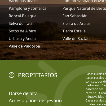
Bardenas Reales
Camino Santiago Navar
Pamplona y comarca
Parque Natural de Berti
Roncal-Belagua
San Sebastián
Selva de Irati
Sierra de Aralar
Sotos de Alfaro
Tierra Estella
Urbasa y Andía
Valle de Baztán
Valle de Valdorba
PROPIETARIOS
Casas rurales 
Casas rurales 
con secador d
barbacoa
Cas
habitaciones
Darse de alta
cerrado
Casa
minusválidos
Acceso panel de gestión
Casas rurales 
rurales con ai