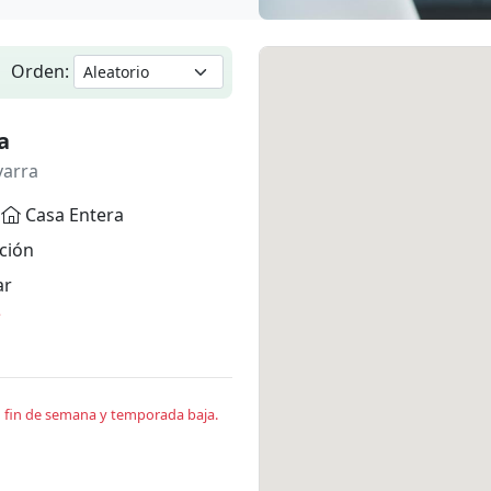
Orden:
a
varra
Casa Entera
ción
ar
*
en fin de semana y temporada baja.