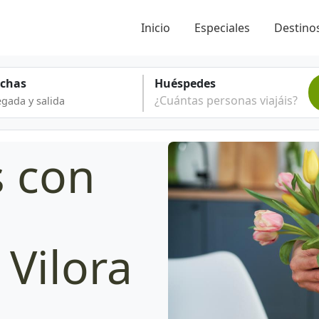
Inicio
Especiales
Destinos
echas
Huéspedes
¿Cuántas personas viajáis?
s con
Vilora