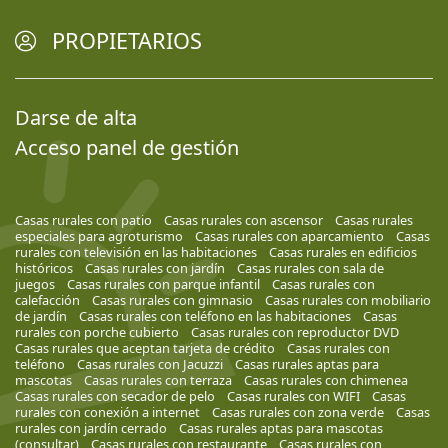
PROPIETARIOS
Darse de alta
Acceso panel de gestión
Casas rurales con patio
Casas rurales con ascensor
Casas rurales
especiales para agroturismo
Casas rurales con aparcamiento
Casas
rurales con televisión en las habitaciones
Casas rurales en edificios
históricos
Casas rurales con jardín
Casas rurales con sala de
juegos
Casas rurales con parque infantil
Casas rurales con
calefacción
Casas rurales con gimnasio
Casas rurales con mobiliario
de jardín
Casas rurales con teléfono en las habitaciones
Casas
rurales con porche cubierto
Casas rurales con reproductor DVD
Casas rurales que aceptan tarjeta de crédito
Casas rurales con
teléfono
Casas rurales con Jacuzzi
Casas rurales aptas para
mascotas
Casas rurales con terraza
Casas rurales con chimenea
Casas rurales con secador de pelo
Casas rurales con WIFI
Casas
rurales con conexión a internet
Casas rurales con zona verde
Casas
rurales con jardín cerrado
Casas rurales aptas para mascotas
(consultar)
Casas rurales con restaurante
Casas rurales con