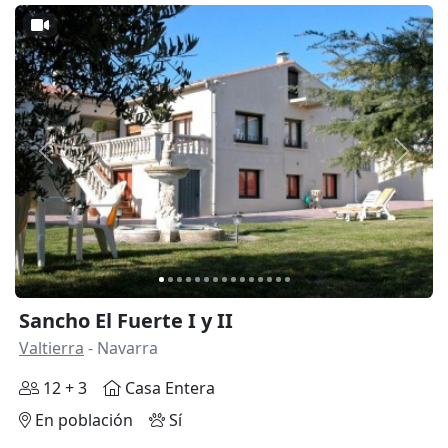
Anterior
Siguie
Sancho El Fuerte I y II
Valtierra
- Navarra
12 + 3
Casa Entera
En población
Sí