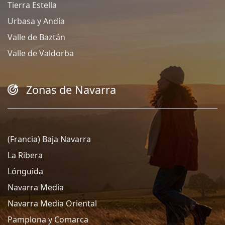
Tierra Estella
Urbasa y Andía
Valle de Baztán
Valle de Valdorba
Zonas de Navarra
(Francia) Baja Navarra
La Ribera
Lónguida
Navarra Media
Navarra Media Oriental
Pamplona y Comarca