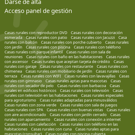
Darse de alta
Acceso panel de gestión
Casas rurales con reproductor DVD
Casas rurales con decoración
esmerada
Casas rurales con patio
Casas rurales con Jacuzzi
Casa
rurales con balcón
Casas rurales con porche cubierto
Casas rurales
con jardín
Casas rurales con piscina
Casas rurales con teléfono
Casas rurales con parque infantil
Casas rurales con sala de
reuniones
Casas rurales con baño en las habitaciones
Casas rurales
con ascensor
Casas rurales que aceptan tarjeta de crédito
Casas
rurales con garaje
Casas rurales con restaurante
Casas rurales con
chimenea
Casas rurales con mobiliario de jardín
Casas rurales con
terraza
Casas rurales con WIFI
Casas rurales con lavavajillas
Casas
rurales con gimnasio
Casas rurales aptas para mascotas
Casas
rurales con secador de pelo
Casas rurales con barbacoa
Casas
rurales en edificios históricos
Casas rurales con televisión
Casas
rurales con televisión en las habitaciones
Casas rurales especiales
para agroturismo
Casas rurales adaptadas para minusválidos
Casas rurales con zona verde
Casas rurales con sala de juegos
Casas rurales con SPA
Casas rurales con buenas vistas
Casas rurales
con aire acondicionado
Casas rurales con jardín cerrado
Casas
rurales con aparcamiento
Casas rurales con conexión a internet
Casas rurales con calefacción
Casas rurales con teléfono en las
habitaciones
Casas rurales con cuna
Casas rurales aptas para
mascotas (consultar)
Casas rurales con piscina cubierta