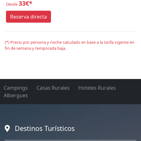
33€*
Desde
Reserva directa
(*) Precio por persona y noche calculado en base a la tarifa vigente en
fin de semana y temporada baja.
Campings
Casas Rurales
Hoteles Rurales
Albergues
Destinos Turísticos