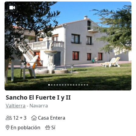
Anterior
Siguie
Sancho El Fuerte I y II
Valtierra
- Navarra
12 + 3
Casa Entera
En población
Sí