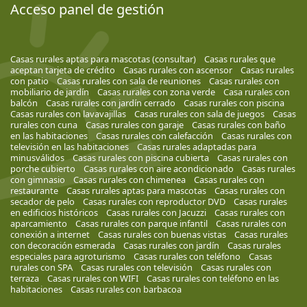
Acceso panel de gestión
Casas rurales aptas para mascotas (consultar)
Casas rurales que
aceptan tarjeta de crédito
Casas rurales con ascensor
Casas rurales
con patio
Casas rurales con sala de reuniones
Casas rurales con
mobiliario de jardín
Casas rurales con zona verde
Casa rurales con
balcón
Casas rurales con jardín cerrado
Casas rurales con piscina
Casas rurales con lavavajillas
Casas rurales con sala de juegos
Casas
rurales con cuna
Casas rurales con garaje
Casas rurales con baño
en las habitaciones
Casas rurales con calefacción
Casas rurales con
televisión en las habitaciones
Casas rurales adaptadas para
minusválidos
Casas rurales con piscina cubierta
Casas rurales con
porche cubierto
Casas rurales con aire acondicionado
Casas rurales
con gimnasio
Casas rurales con chimenea
Casas rurales con
restaurante
Casas rurales aptas para mascotas
Casas rurales con
secador de pelo
Casas rurales con reproductor DVD
Casas rurales
en edificios históricos
Casas rurales con Jacuzzi
Casas rurales con
aparcamiento
Casas rurales con parque infantil
Casas rurales con
conexión a internet
Casas rurales con buenas vistas
Casas rurales
con decoración esmerada
Casas rurales con jardín
Casas rurales
especiales para agroturismo
Casas rurales con teléfono
Casas
rurales con SPA
Casas rurales con televisión
Casas rurales con
terraza
Casas rurales con WIFI
Casas rurales con teléfono en las
habitaciones
Casas rurales con barbacoa