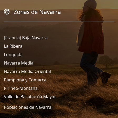
Zonas de Navarra
(Francia) Baja Navarra
La Ribera
Lónguida
Navarra Media
Navarra Media Oriental
Pamplona y Comarca
Pirineo-Montaña
Valle de Basaburúa Mayor.
Poblaciones de Navarra