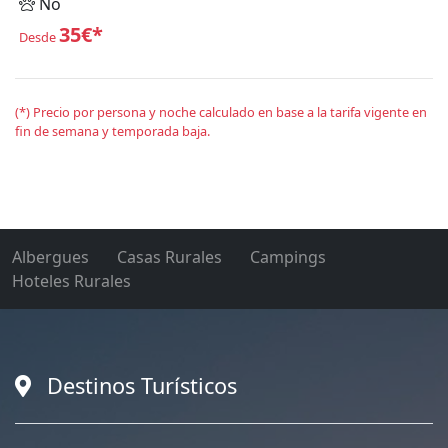
No
35€*
Desde
(*) Precio por persona y noche calculado en base a la tarifa vigente en
fin de semana y temporada baja.
Albergues
Casas Rurales
Campings
Hoteles Rurales
Destinos Turísticos