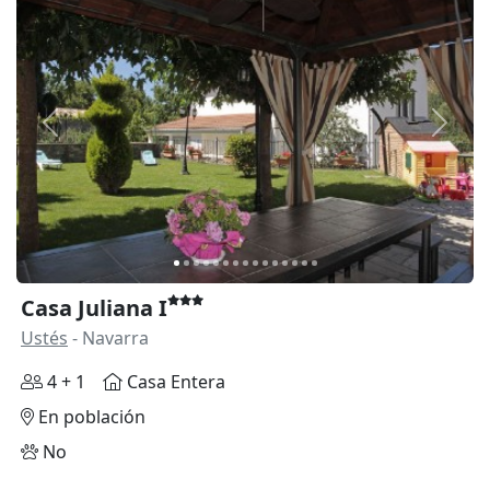
Anterior
Siguie
Casa Juliana I
Ustés
- Navarra
4 + 1
Casa Entera
En población
No