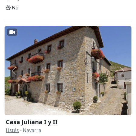
No
Anterior
Siguie
Casa Juliana I y II
Ustés
- Navarra