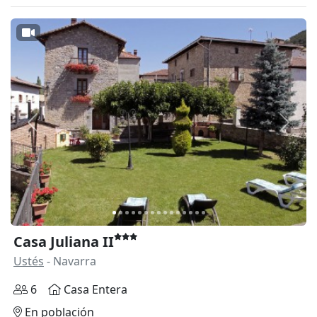
Anterior
Siguie
Casa Juliana II
Ustés
- Navarra
6
Casa Entera
En población