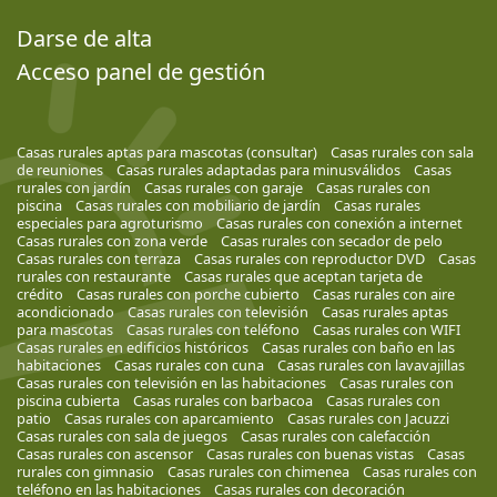
Darse de alta
Acceso panel de gestión
Casas rurales aptas para mascotas (consultar)
Casas rurales con sala
de reuniones
Casas rurales adaptadas para minusválidos
Casas
rurales con jardín
Casas rurales con garaje
Casas rurales con
piscina
Casas rurales con mobiliario de jardín
Casas rurales
especiales para agroturismo
Casas rurales con conexión a internet
Casas rurales con zona verde
Casas rurales con secador de pelo
Casas rurales con terraza
Casas rurales con reproductor DVD
Casas
rurales con restaurante
Casas rurales que aceptan tarjeta de
crédito
Casas rurales con porche cubierto
Casas rurales con aire
acondicionado
Casas rurales con televisión
Casas rurales aptas
para mascotas
Casas rurales con teléfono
Casas rurales con WIFI
Casas rurales en edificios históricos
Casas rurales con baño en las
habitaciones
Casas rurales con cuna
Casas rurales con lavavajillas
Casas rurales con televisión en las habitaciones
Casas rurales con
piscina cubierta
Casas rurales con barbacoa
Casas rurales con
patio
Casas rurales con aparcamiento
Casas rurales con Jacuzzi
Casas rurales con sala de juegos
Casas rurales con calefacción
Casas rurales con ascensor
Casas rurales con buenas vistas
Casas
rurales con gimnasio
Casas rurales con chimenea
Casas rurales con
teléfono en las habitaciones
Casas rurales con decoración