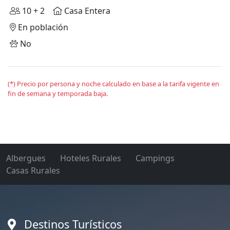
10 + 2
Casa Entera
En población
No
(*) Precio por persona y noche calculado en base a la tarifa vigente en
fin de semana y temporada baja.
Albergues
Hoteles Rurales
Campings
Casas Rurales
Destinos Turísticos