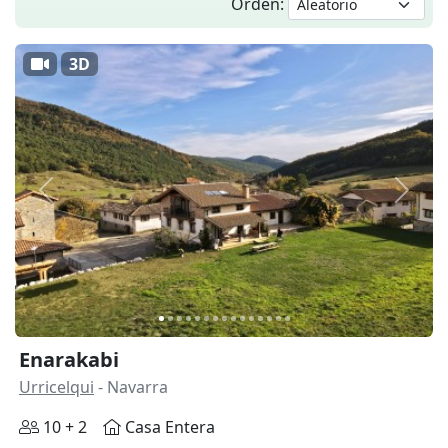
Orden:
3D
Anterior
Siguie
Enarakabi
Urricelqui
- Navarra
10 + 2
Casa Entera