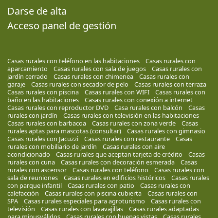
Darse de alta
Acceso panel de gestión
Casas rurales con teléfono en las habitaciones
Casas rurales con
aparcamiento
Casas rurales con sala de juegos
Casas rurales con
jardín cerrado
Casas rurales con chimenea
Casas rurales con
garaje
Casas rurales con secador de pelo
Casas rurales con terraza
Casas rurales con piscina
Casas rurales con WIFI
Casas rurales con
baño en las habitaciones
Casas rurales con conexión a internet
Casas rurales con reproductor DVD
Casa rurales con balcón
Casas
rurales con jardín
Casas rurales con televisión en las habitaciones
Casas rurales con barbacoa
Casas rurales con zona verde
Casas
rurales aptas para mascotas (consultar)
Casas rurales con gimnasio
Casas rurales con Jacuzzi
Casas rurales con restaurante
Casas
rurales con mobiliario de jardín
Casas rurales con aire
acondicionado
Casas rurales que aceptan tarjeta de crédito
Casas
rurales con cuna
Casas rurales con decoración esmerada
Casas
rurales con ascensor
Casas rurales con teléfono
Casas rurales con
sala de reuniones
Casas rurales en edificios históricos
Casas rurales
con parque infantil
Casas rurales con patio
Casas rurales con
calefacción
Casas rurales con piscina cubierta
Casas rurales con
SPA
Casas rurales especiales para agroturismo
Casas rurales con
televisión
Casas rurales con lavavajillas
Casas rurales adaptadas
para minusválidos
Casas rurales con buenas vistas
Casas rurales