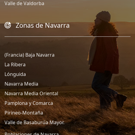
Valle de Valdorba
Zonas de Navarra
(Francia) Baja Navarra
La Ribera
Lónguida
Navarra Media
Navarra Media Oriental
Pamplona y Comarca
Pirineo-Montaña
Valle de Basaburúa Mayor.
Poblaciones de Navarra