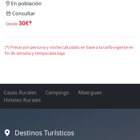
En población
Consultar
30€*
Desde
(*) Precio por persona y noche calculado en base a la tarifa vigente en
fin de semana y temporada baja.
Casas Rurales
Campings
Albergues
Hoteles Rurales
Destinos Turísticos