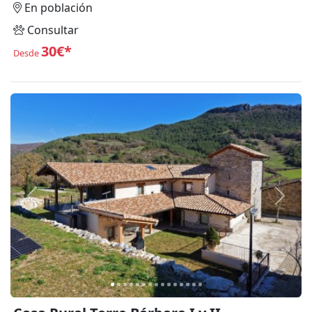
En población
Consultar
30€*
Desde
Anterior
Siguie