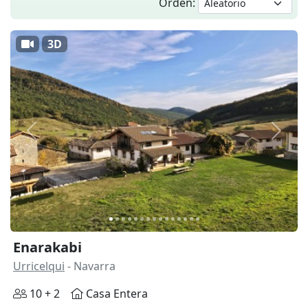
Orden:
3D
Anterior
Siguie
Enarakabi
Urricelqui
- Navarra
10 + 2
Casa Entera