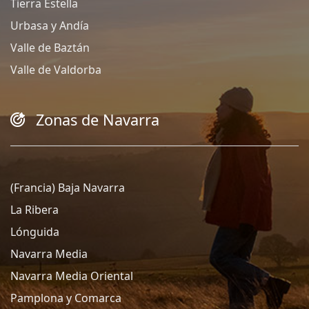
Tierra Estella
Urbasa y Andía
Valle de Baztán
Valle de Valdorba
Zonas de Navarra
(Francia) Baja Navarra
La Ribera
Lónguida
Navarra Media
Navarra Media Oriental
Pamplona y Comarca