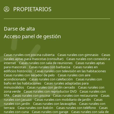
PROPIETARIOS
Darse de alta
Acceso panel de gestión
Casas rurales con piscina cubierta
Casas rurales con gimnasio
Casas
rurales aptas para mascotas (consultar)
Casas rurales con conexión a
internet
Casas rurales con sala de reuniones
Casas rurales aptas
para mascotas
Casas rurales con barbacoa
Casas rurales en
edificios históricos
Casas rurales con televisión en las habitaciones
Casas rurales con secador de pelo
Casas rurales con aire
acondicionado
Casas rurales con calefacción
Casas rurales con
baño en las habitaciones
Casas rurales adaptadas para
minusválidos
Casas rurales con jardín cerrado
Casas rurales con
zona verde
Casas rurales con reproductor DVD
Casas rurales con
SPA
Casas rurales con piscina
Casas rurales con restaurante
Casas
rurales con Jacuzzi
Casas rurales con mobiliario de jardín
Casas
rurales con jardín
Casas rurales con lavavajillas
Casas rurales con
terraza
Casa rurales con balcón
Casas rurales con teléfono
Casas
rurales con cuna
Casas rurales con garaje
Casas rurales con sala de