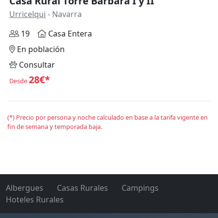
Casa Rural Torre Bárbara I y II
Urricelqui
- Navarra
19
Casa Entera
En población
Consultar
28€*
Desde
(*) Precio por persona y noche calculado en base a la tarifa vigente en
fin de semana y temporada baja.
Albergues
Casas Rurales
Campings
Hoteles Rurales