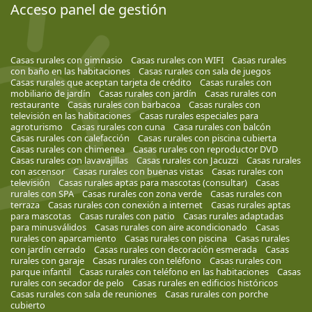
Acceso panel de gestión
Casas rurales con gimnasio
Casas rurales con WIFI
Casas rurales
con baño en las habitaciones
Casas rurales con sala de juegos
Casas rurales que aceptan tarjeta de crédito
Casas rurales con
mobiliario de jardín
Casas rurales con jardín
Casas rurales con
restaurante
Casas rurales con barbacoa
Casas rurales con
televisión en las habitaciones
Casas rurales especiales para
agroturismo
Casas rurales con cuna
Casa rurales con balcón
Casas rurales con calefacción
Casas rurales con piscina cubierta
Casas rurales con chimenea
Casas rurales con reproductor DVD
Casas rurales con lavavajillas
Casas rurales con Jacuzzi
Casas rurales
con ascensor
Casas rurales con buenas vistas
Casas rurales con
televisión
Casas rurales aptas para mascotas (consultar)
Casas
rurales con SPA
Casas rurales con zona verde
Casas rurales con
terraza
Casas rurales con conexión a internet
Casas rurales aptas
para mascotas
Casas rurales con patio
Casas rurales adaptadas
para minusválidos
Casas rurales con aire acondicionado
Casas
rurales con aparcamiento
Casas rurales con piscina
Casas rurales
con jardín cerrado
Casas rurales con decoración esmerada
Casas
rurales con garaje
Casas rurales con teléfono
Casas rurales con
parque infantil
Casas rurales con teléfono en las habitaciones
Casas
rurales con secador de pelo
Casas rurales en edificios históricos
Casas rurales con sala de reuniones
Casas rurales con porche
cubierto