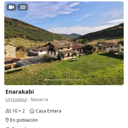
3D
Anterior
Siguie
Enarakabi
Urricelqui
- Navarra
10 + 2
Casa Entera
En población