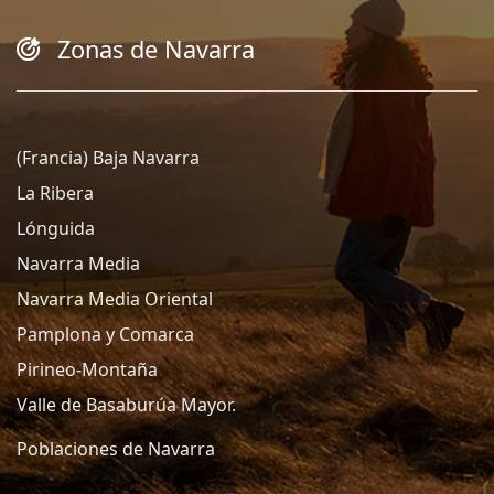
Zonas de Navarra
(Francia) Baja Navarra
La Ribera
Lónguida
Navarra Media
Navarra Media Oriental
Pamplona y Comarca
Pirineo-Montaña
Valle de Basaburúa Mayor.
Poblaciones de Navarra