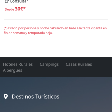
Consultar
30€*
Desde
(*) Precio por persona y noche calculado en base a la tarifa vigente en
fin de semana y temporada baja.
Hoteles Rurales
Campings
Casas Rurales
Albergues
Destinos Turísticos