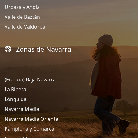
Urbasa y Andía
Valle de Baztán
Valle de Valdorba
Zonas de Navarra
(Francia) Baja Navarra
La Ribera
Lónguida
Navarra Media
Navarra Media Oriental
Pamplona y Comarca