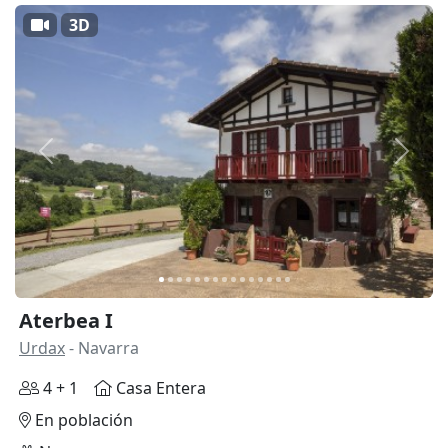
3D
Anterior
Siguie
Aterbea I
Urdax
- Navarra
4 + 1
Casa Entera
En población