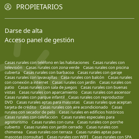
PROPIETARIOS
Darse de alta
Acceso panel de gestión
Casas rurales con teléfono en las habitaciones
Casas rurales con
televisión
Casas rurales con zona verde
Casas rurales con piscina
cubierta
Casas rurales con barbacoa
Casas rurales con garaje
Casas rurales con lavavajillas
Casa rurales con balcón
Casas rurales
con conexión a internet
Casas rurales con jardín
Casas rurales con
patio
Casas rurales con sala de juegos
Casas rurales con buenas
vistas
Casas rurales con aparcamiento
Casas rurales con ascensor
Casas rurales con parque infantil
Casas rurales con reproductor
DVD
Casas rurales aptas para mascotas
Casas rurales que aceptan
tarjeta de crédito
Casas rurales con aire acondicionado
Casas
rurales con secador de pelo
Casas rurales en edificios históricos
Casas rurales con calefacción
Casas rurales especiales para
agroturismo
Casas rurales con cuna
Casas rurales con porche
cubierto
Casas rurales con jardín cerrado
Casas rurales con
chimenea
Casas rurales con terraza
Casas rurales aptas para
mascotas (consultar)
Casas rurales con WIFI
Casas rurales con SPA