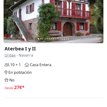
Anterior
Siguie
Aterbea I y II
Urdax
- Navarra
10 + 1
Casa Entera
En población
No
27€*
Desde