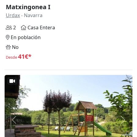
Matxingonea I
Urdax
- Navarra
2
Casa Entera
En población
No
41€*
Desde
Anterior
Siguie