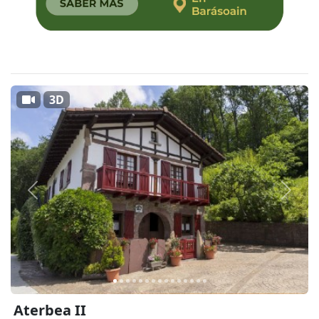
3D
Anterior
Siguie
Aterbea II