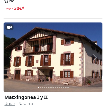
No
30€*
Desde
Anterior
Siguie
Matxingonea I y II
Urdax
- Navarra