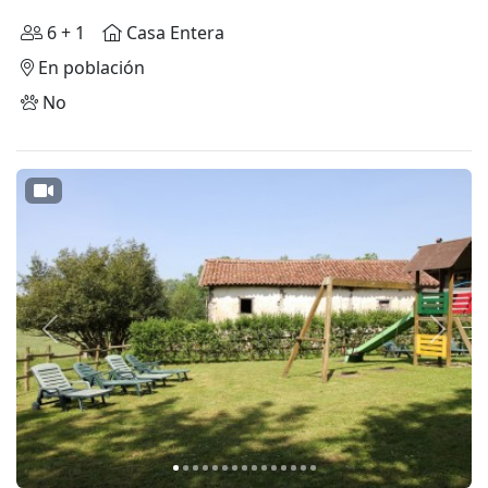
6 + 1
Casa Entera
En población
No
Anterior
Siguie