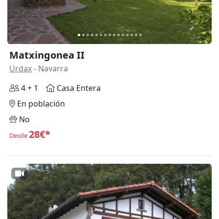
Matxingonea II
Urdax
- Navarra
4 + 1
Casa Entera
En población
No
28€*
Desde