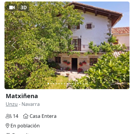
3D
Anterior
Siguie
Matxiñena
Unzu
- Navarra
14
Casa Entera
En población