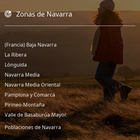
Zonas de Navarra
(Francia) Baja Navarra
La Ribera
Lónguida
Navarra Media
Navarra Media Oriental
Pamplona y Comarca
Pirineo-Montaña
Valle de Basaburúa Mayor.
Poblaciones de Navarra