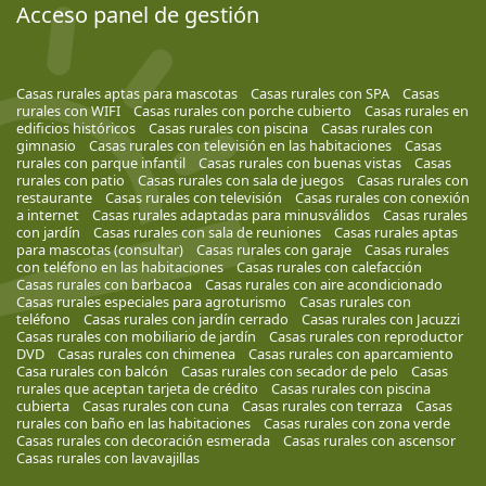
Acceso panel de gestión
Casas rurales aptas para mascotas
Casas rurales con SPA
Casas
rurales con WIFI
Casas rurales con porche cubierto
Casas rurales en
edificios históricos
Casas rurales con piscina
Casas rurales con
gimnasio
Casas rurales con televisión en las habitaciones
Casas
rurales con parque infantil
Casas rurales con buenas vistas
Casas
rurales con patio
Casas rurales con sala de juegos
Casas rurales con
restaurante
Casas rurales con televisión
Casas rurales con conexión
a internet
Casas rurales adaptadas para minusválidos
Casas rurales
con jardín
Casas rurales con sala de reuniones
Casas rurales aptas
para mascotas (consultar)
Casas rurales con garaje
Casas rurales
con teléfono en las habitaciones
Casas rurales con calefacción
Casas rurales con barbacoa
Casas rurales con aire acondicionado
Casas rurales especiales para agroturismo
Casas rurales con
teléfono
Casas rurales con jardín cerrado
Casas rurales con Jacuzzi
Casas rurales con mobiliario de jardín
Casas rurales con reproductor
DVD
Casas rurales con chimenea
Casas rurales con aparcamiento
Casa rurales con balcón
Casas rurales con secador de pelo
Casas
rurales que aceptan tarjeta de crédito
Casas rurales con piscina
cubierta
Casas rurales con cuna
Casas rurales con terraza
Casas
rurales con baño en las habitaciones
Casas rurales con zona verde
Casas rurales con decoración esmerada
Casas rurales con ascensor
Casas rurales con lavavajillas