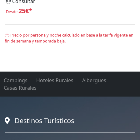
Consultar
25€*
Desde
(*) Precio por persona y noche calculado en base a la tarifa vigente en
fin de semana y temporada baja.
Campings
Hoteles Rurales
Albergues
Casas Rurales
Destinos Turísticos