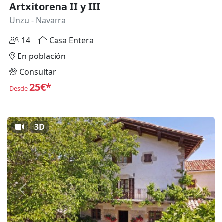
Artxitorena II y III
Unzu
- Navarra
14
Casa Entera
En población
Consultar
25€*
Desde
3D
Anterior
Siguie