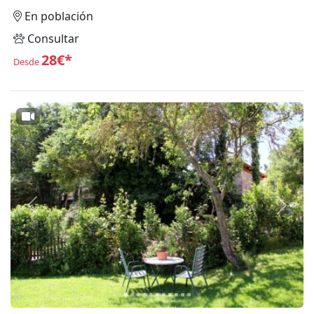
En población
Consultar
28€*
Desde
Anterior
Siguie