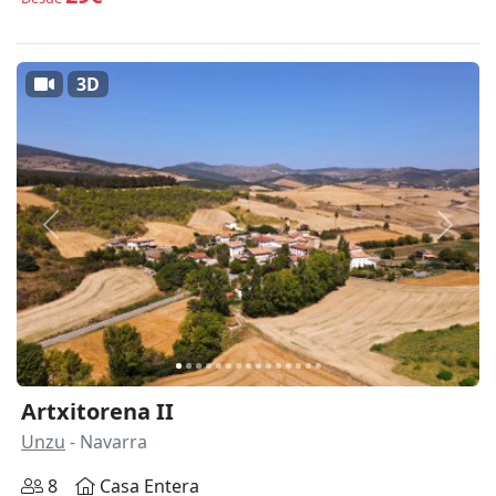
3D
Anterior
Siguie
Artxitorena II
Unzu
- Navarra
8
Casa Entera