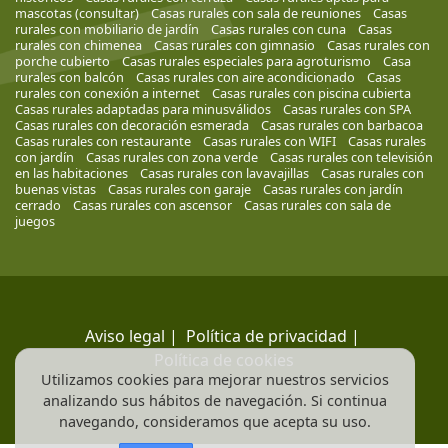
mascotas (consultar)
Casas rurales con sala de reuniones
Casas
rurales con mobiliario de jardín
Casas rurales con cuna
Casas
rurales con chimenea
Casas rurales con gimnasio
Casas rurales con
porche cubierto
Casas rurales especiales para agroturismo
Casa
rurales con balcón
Casas rurales con aire acondicionado
Casas
rurales con conexión a internet
Casas rurales con piscina cubierta
Casas rurales adaptadas para minusválidos
Casas rurales con SPA
Casas rurales con decoración esmerada
Casas rurales con barbacoa
Casas rurales con restaurante
Casas rurales con WIFI
Casas rurales
con jardín
Casas rurales con zona verde
Casas rurales con televisión
en las habitaciones
Casas rurales con lavavajillas
Casas rurales con
buenas vistas
Casas rurales con garaje
Casas rurales con jardín
cerrado
Casas rurales con ascensor
Casas rurales con sala de
juegos
Aviso legal
|
Política de privacidad
|
Política de cookies
Utilizamos cookies para mejorar nuestros servicios
analizando sus hábitos de navegación. Si continua
navegando, consideramos que acepta su uso.