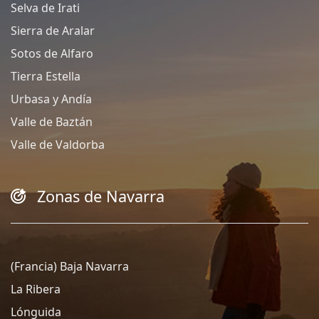
Selva de Irati
Sierra de Aralar
Sotos de Alfaro
Tierra Estella
Urbasa y Andía
Valle de Baztán
Valle de Valdorba
Zonas de Navarra
(Francia) Baja Navarra
La Ribera
Lónguida