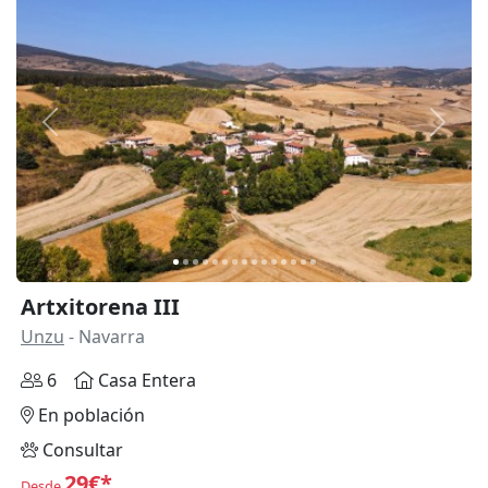
Anterior
Siguie
Artxitorena III
Unzu
- Navarra
6
Casa Entera
En población
Consultar
29€*
Desde