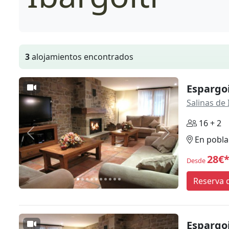
3
alojamientos encontrados
Espargoi
Salinas de 
16 + 2
Anterior
Siguiente
En pobla
28€
Desde
Reserva d
Espargoi