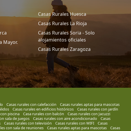
Casas Rurales Huesca
Casas Rurales La Rioja
rca
Casas Rurales Soria - Solo
alojamientos oficiales
a Mayor.
Casas Rurales Zaragoza
lo
Casas rurales con calefacción
Casas rurales aptas para mascotas
lidos
Casas rurales en edificios históricos
Casas rurales con jardín
 con piscina
Casa rurales con balcón
Casas rurales con Jacuzzi
on sala de juegos
Casas rurales con aire acondicionado
Casas
s
Casas rurales con televisión
Casas rurales con WIFI
Casas
les con sala de reuniones
Casas rurales aptas para mascotas
Casas