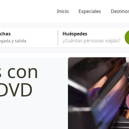
Inicio
Especiales
Destinos
echas
Huéspedes
¿Cuántas personas viajáis?
s con
 DVD
e