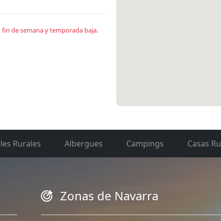
en fin de semana y temporada baja.
les Rurales
Albergues
Campings
Casas Ru
Zonas de Navarra