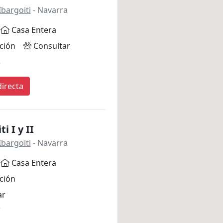
Ibargoiti
- Navarra
Casa Entera
ción
Consultar
*
irecta
i I y II
Ibargoiti
- Navarra
Casa Entera
ción
ar
*