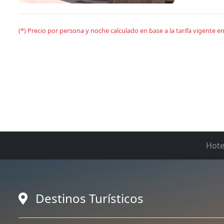
(*) Precio por persona y noche calculado en base a la tarifa vigente 
Hote
Destinos Turísticos