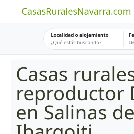
CasasRuralesNavarra.com
Localidad o alojamiento
F
Casas rurale
reproductor
en Salinas d
Ibargoiti