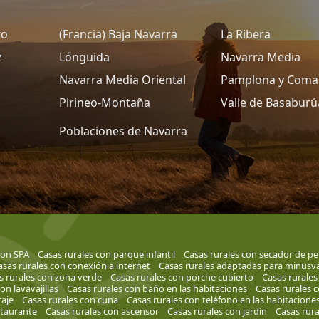
ro
(Francia) Baja Navarra
La Ribera
z
Lónguida
Navarra Media
Navarra Media Oriental
Pamplona y Coma
Pirineo-Montaña
Valle de Basaburú
Poblaciones de Navarra
con SPA
Casas rurales con parque infantil
Casas rurales con secador de pe
asas rurales con conexión a internet
Casas rurales adaptadas para minusvá
s rurales con zona verde
Casas rurales con porche cubierto
Casas rurales
on lavavajillas
Casas rurales con baño en las habitaciones
Casas rurales c
raje
Casas rurales con cuna
Casas rurales con teléfono en las habitacione
staurante
Casas rurales con ascensor
Casas rurales con jardín
Casas rura