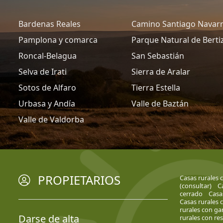
Bardenas Reales
Camino Santiago Navar
Pamplona y comarca
Parque Natural de Berti
Roncal-Belagua
San Sebastián
Selva de Irati
Sierra de Aralar
Sotos de Alfaro
Tierra Estella
Urbasa y Andía
Valle de Baztán
Valle de Valdorba
PROPIETARIOS
Casas rurales 
(consultar)
C
cerrado
Casa
Casas rurales c
rurales con ga
Darse de alta
rurales con re