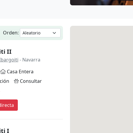
Orden:
ti II
Ibargoiti
- Navarra
Casa Entera
ción
Consultar
*
irecta
ti I