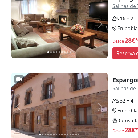
Salinas de 
16 + 2
Anterior
Siguiente
En pobla
28€
Desde
Reserva d
Espargoit
Salinas de 
32 + 4
Anterior
Siguiente
En pobla
Consult
28€
Desde