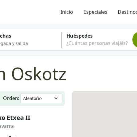
Inicio
Especiales
Destinos
echas
Huéspedes
¿Cuántas personas viajáis?
n Oskotz
Orden:
o Etxea II
avarra