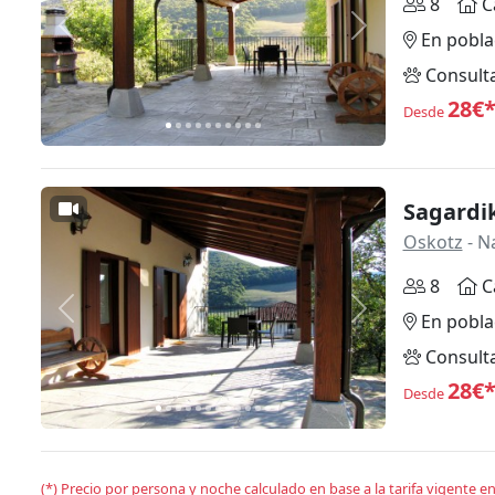
8
C
Anterior
Siguiente
En pobla
Consult
28€
Desde
Sagardik
Oskotz
- N
8
C
Anterior
Siguiente
En pobla
Consult
28€
Desde
(*) Precio por persona y noche calculado en base a la tarifa vigente 