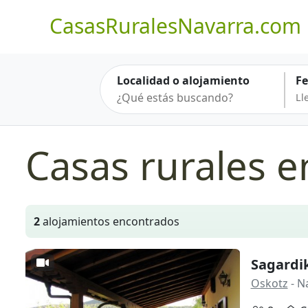
CasasRuralesNavarra.com
Localidad o alojamiento
F
Casas rurales e
2
alojamientos encontrados
Sagardik
Oskotz
- N