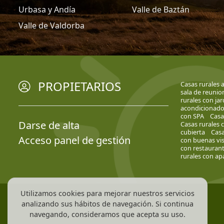
Urbasa y Andía
Valle de Baztán
Valle de Valdorba
PROPIETARIOS
Casas rurales 
sala de reunio
rurales con ja
acondicionad
con SPA
Casa
Darse de alta
Casas rurales 
cubierta
Casa
Acceso panel de gestión
con buenas vis
con restauran
rurales con a
Utilizamos cookies para mejorar nuestros servicios
analizando sus hábitos de navegación. Si continua
navegando, consideramos que acepta su uso.