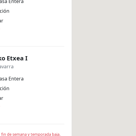
asa Entera
ción
ar
*
o Etxea I
avarra
asa Entera
ción
ar
*
en fin de semana y temporada baja.