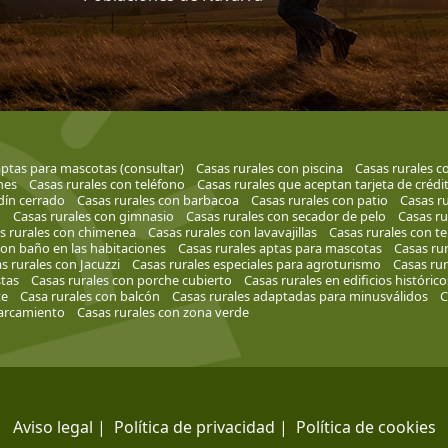
aptas para mascotas (consultar)
Casas rurales con piscina
Casas rurales c
nes
Casas rurales con teléfono
Casas rurales que aceptan tarjeta de crédi
rdín cerrado
Casas rurales con barbacoa
Casas rurales con patio
Casas r
o
Casas rurales con gimnasio
Casas rurales con secador de pelo
Casas ru
s rurales con chimenea
Casas rurales con lavavajillas
Casas rurales con te
con baño en las habitaciones
Casas rurales aptas para mascotas
Casas rur
s rurales con Jacuzzi
Casas rurales especiales para agroturismo
Casas rur
tas
Casas rurales con porche cubierto
Casas rurales en edificios histórico
te
Casa rurales con balcón
Casas rurales adaptadas para minusválidos
C
parcamiento
Casas rurales con zona verde
Aviso legal
|
Política de privacidad
|
Política de cookies