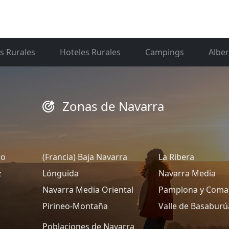
s Rurales
Hoteles Rurales
Campings
Albe
Zonas de Navarra
ro
(Francia) Baja Navarra
La Ribera
z
Lónguida
Navarra Media
Navarra Media Oriental
Pamplona y Coma
Pirineo-Montaña
Valle de Basaburú
Poblaciones de Navarra