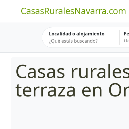
CasasRuralesNavarra.com
Localidad o alojamiento
F
Casas rurale
terraza en O