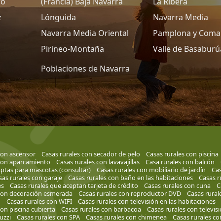
ro
(Francia) Baja Navarra
La Ribera
z
Lónguida
Navarra Media
Navarra Media Oriental
Pamplona y Coma
Pirineo-Montaña
Valle de Basaburú
Poblaciones de Navarra
con ascensor
Casas rurales con secador de pelo
Casas rurales con piscina
 con aparcamiento
Casas rurales con lavavajillas
Casa rurales con balcón
aptas para mascotas (consultar)
Casas rurales con mobiliario de jardín
Cas
sas rurales con garaje
Casas rurales con baño en las habitaciones
Casas r
es
Casas rurales que aceptan tarjeta de crédito
Casas rurales con cuna
C
 con decoración esmerada
Casas rurales con reproductor DVD
Casas rural
o
Casas rurales con WIFI
Casas rurales con televisión en las habitaciones
con piscina cubierta
Casas rurales con barbacoa
Casas rurales con televis
uzzi
Casas rurales con SPA
Casas rurales con chimenea
Casas rurales co