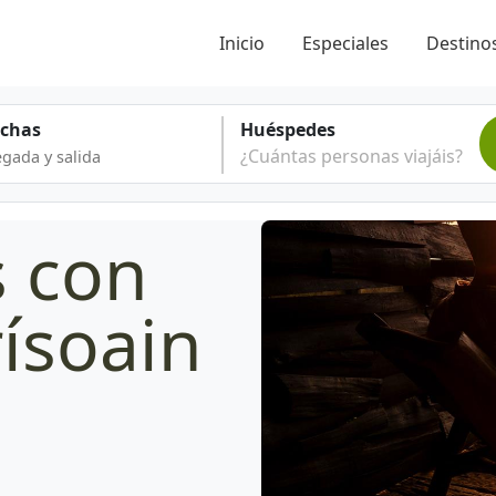
Inicio
Especiales
Destinos
echas
Huéspedes
¿Cuántas personas viajáis?
s con
rísoain