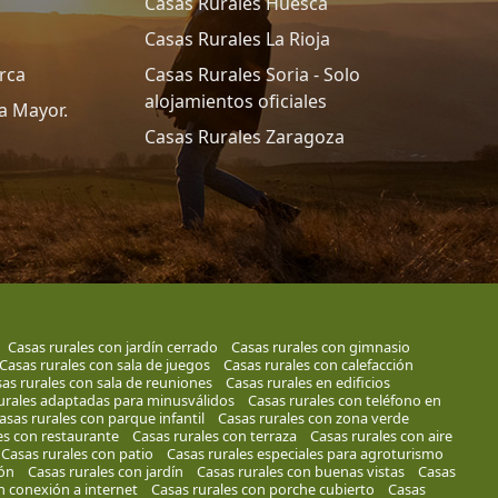
Casas Rurales Huesca
Casas Rurales La Rioja
rca
Casas Rurales Soria - Solo
alojamientos oficiales
a Mayor.
Casas Rurales Zaragoza
Casas rurales con jardín cerrado
Casas rurales con gimnasio
Casas rurales con sala de juegos
Casas rurales con calefacción
as rurales con sala de reuniones
Casas rurales en edificios
urales adaptadas para minusválidos
Casas rurales con teléfono en
asas rurales con parque infantil
Casas rurales con zona verde
es con restaurante
Casas rurales con terraza
Casas rurales con aire
Casas rurales con patio
Casas rurales especiales para agroturismo
ión
Casas rurales con jardín
Casas rurales con buenas vistas
Casas
n conexión a internet
Casas rurales con porche cubierto
Casas