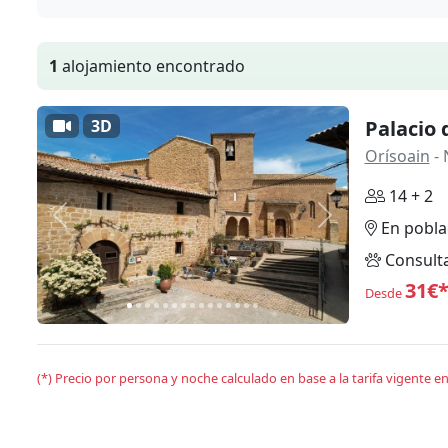
1
alojamiento encontrado
3D
Palacio 
Orísoain
- 
14 + 2
Anterior
Siguiente
En pobla
Consult
31€
Desde
(*) Precio por persona y noche calculado en base a la tarifa vigente 