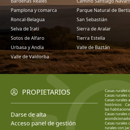
Bardenas Reales
Camino Santiago Navar
Pamplona y comarca
Parque Natural de Berti
Roncal-Belagua
San Sebastián
Selva de Irati
Sierra de Aralar
Sotos de Alfaro
Tierra Estella
Urbasa y Andía
Valle de Baztán
Valle de Valdorba
PROPIETARIOS
Casas rurales 
Casas rurales
Casas rurales 
históricos
Ca
las habitacion
Darse de alta
Casas rurales
acondicionad
Acceso panel de gestión
Casas rurales 
rurales con Jac