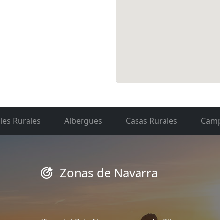
les Rurales
Albergues
Casas Rurales
Camp
Zonas de Navarra