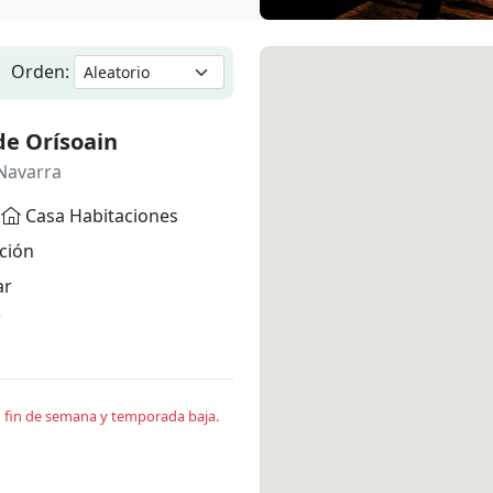
Orden:
de Orísoain
Navarra
Casa Habitaciones
ción
ar
*
en fin de semana y temporada baja.