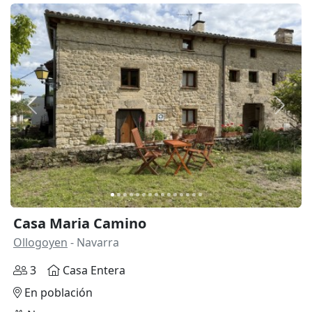
Anterior
Siguie
Casa Maria Camino
Ollogoyen
- Navarra
3
Casa Entera
En población