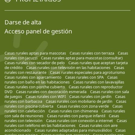
Darse de alta
Acceso panel de gestión
Casas rurales aptas para mascotas
Casas rurales con terraza
Casas
rurales con Jacuzzi
Casas rurales aptas para mascotas (consultar)
Casas rurales con secador de pelo
Casas rurales que aceptan tarjeta
de crédito
Casas rurales con televisión en las habitaciones
Casas
rurales con restaurante
Casas rurales especiales para agroturismo
Casas rurales con aparcamiento
Casas rurales con SPA
Casas
rurales con baño en las habitaciones
Casas rurales con lavavajillas
Casas rurales con porche cubierto
Casas rurales con reproductor
DVD
Casas rurales con decoración esmerada
Casas rurales con sala
de juegos
Casas rurales con WIFI
Casas rurales con jardín
Casas
rurales con barbacoa
Casas rurales con mobiliario de jardín
Casas
rurales con piscina cubierta
Casas rurales con zona verde
Casas
rurales con calefacción
Casas rurales con chimenea
Casas rurales
con sala de reuniones
Casas rurales con parque infantil
Casas
rurales con televisión
Casas rurales con conexión a internet
Casas
rurales con teléfono en las habitaciones
Casas rurales con aire
acondicionado
Casas rurales adaptadas para minusválidos
Casas