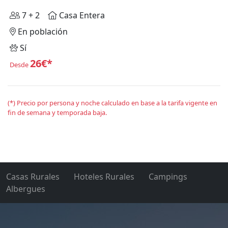
7 + 2
Casa Entera
En población
Sí
26€*
Desde
(*) Precio por persona y noche calculado en base a la tarifa vigente en
fin de semana y temporada baja.
Casas Rurales
Hoteles Rurales
Campings
Albergues