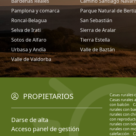
Bardenas Reales
Camino Santiago Navar
Pamplona y comarca
Parque Natural de Berti
Roncal-Belagua
San Sebastián
Selva de Irati
Sierra de Aralar
Sotos de Alfaro
Tierra Estella
Urbasa y Andía
Valle de Baztán
Valle de Valdorba
PROPIETARIOS
Casas rurales c
Casas rurales 
con balcón
C
rurales con ba
rurales con c
Darse de alta
con reproduct
rurales con te
Acceso panel de gestión
rurales con mob
calefacción
C