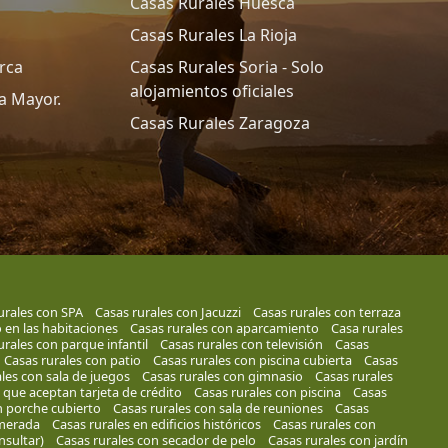
Casas Rurales Huesca
Casas Rurales La Rioja
rca
Casas Rurales Soria - Solo
alojamientos oficiales
a Mayor.
Casas Rurales Zaragoza
urales con SPA
Casas rurales con Jacuzzi
Casas rurales con terraza
 en las habitaciones
Casas rurales con aparcamiento
Casa rurales
urales con parque infantil
Casas rurales con televisión
Casas
Casas rurales con patio
Casas rurales con piscina cubierta
Casas
les con sala de juegos
Casas rurales con gimnasio
Casas rurales
 que aceptan tarjeta de crédito
Casas rurales con piscina
Casas
n porche cubierto
Casas rurales con sala de reuniones
Casas
smerada
Casas rurales en edificios históricos
Casas rurales con
nsultar)
Casas rurales con secador de pelo
Casas rurales con jardín