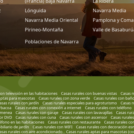
ro
(Francia) Baja Navarra
La Ribera
z
Lónguida
Navarra Media
Navarra Media Oriental
Pamplona y Coma
Pirineo-Montaña
Valle de Basaburú
Poblaciones de Navarra
on televisión en las habitaciones
Casas rurales con buenas vistas
Casas r
aptas para mascotas
Casas rurales con zona verde
Casas rurales con baño
asas rurales con jardín
Casas rurales especiales para agroturismo
Casas r
rbacoa
Casas rurales con conexión a internet
Casas rurales con teléfono
himenea
Casas rurales con garaje
Casas rurales con lavavajillas
Casas rura
or DVD
Casas rurales con cuna
Casas rurales con ascensor
Casas rurales
léfono en las habitaciones
Casas rurales con restaurante
Casas rurales co
iliario de jardín
Casas rurales con WIFI
Casas rurales con decoración e
asas rurales con aire acondicionado
Casas rurales aptas para mascotas (co