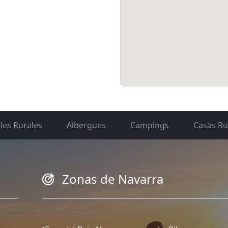
les Rurales
Albergues
Campings
Casas Ru
Zonas de Navarra