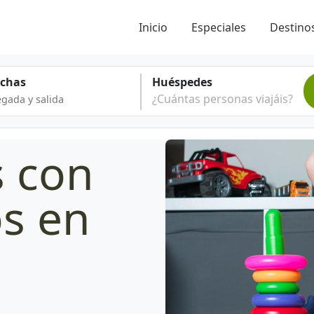
Inicio
Especiales
Destinos
echas
Huéspedes
¿Cuántas personas viajáis?
s con
os en