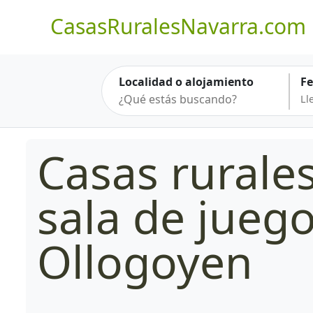
CasasRuralesNavarra.com
Localidad o alojamiento
F
Casas rurale
sala de jueg
Ollogoyen