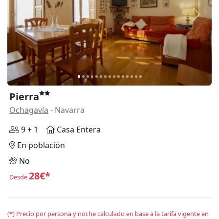
Anterior
Siguie
Pierra
Ochagavía
- Navarra
9 + 1
Casa Entera
En población
No
28€*
Desde
(*) Precio por persona y noche calculado en base a la tarifa vigente en