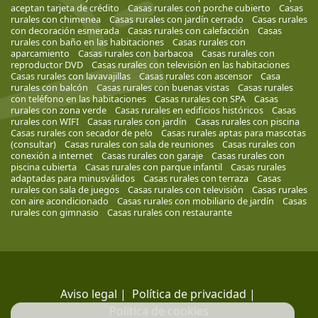
aceptan tarjeta de crédito
Casas rurales con porche cubierto
Casas
rurales con chimenea
Casas rurales con jardín cerrado
Casas rurales
con decoración esmerada
Casas rurales con calefacción
Casas
rurales con baño en las habitaciones
Casas rurales con
aparcamiento
Casas rurales con barbacoa
Casas rurales con
reproductor DVD
Casas rurales con televisión en las habitaciones
Casas rurales con lavavajillas
Casas rurales con ascensor
Casa
rurales con balcón
Casas rurales con buenas vistas
Casas rurales
con teléfono en las habitaciones
Casas rurales con SPA
Casas
rurales con zona verde
Casas rurales en edificios históricos
Casas
rurales con WIFI
Casas rurales con jardín
Casas rurales con piscina
Casas rurales con secador de pelo
Casas rurales aptas para mascotas
(consultar)
Casas rurales con sala de reuniones
Casas rurales con
conexión a internet
Casas rurales con garaje
Casas rurales con
piscina cubierta
Casas rurales con parque infantil
Casas rurales
adaptadas para minusválidos
Casas rurales con terraza
Casas
rurales con sala de juegos
Casas rurales con televisión
Casas rurales
con aire acondicionado
Casas rurales con mobiliario de jardín
Casas
rurales con gimnasio
Casas rurales con restaurante
Aviso legal
|
Política de privacidad
|
Política de cookies