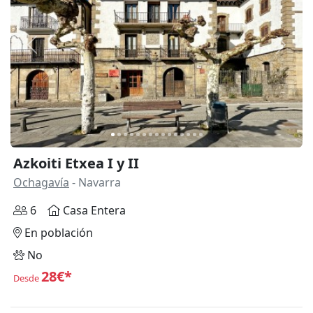
Anterior
Siguie
Azkoiti Etxea I y II
Ochagavía
- Navarra
6
Casa Entera
En población
No
28€*
Desde