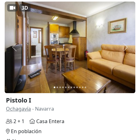
3D
Anterior
Siguie
Pistolo I
Ochagavía
- Navarra
2 + 1
Casa Entera
En población