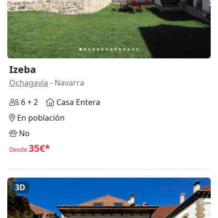
Izeba
Ochagavía
- Navarra
6 + 2
Casa Entera
En población
No
35€*
Desde
3D