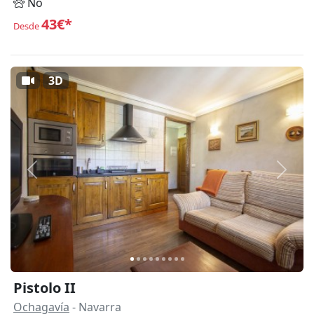
No
43€*
Desde
3D
Anterior
Siguie
Pistolo II
Ochagavía
- Navarra