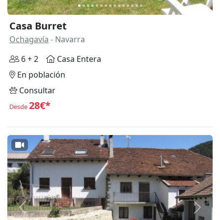
Casa Burret
Ochagavía
- Navarra
6 + 2
Casa Entera
En población
Consultar
28€*
Desde
Anterior
Siguie