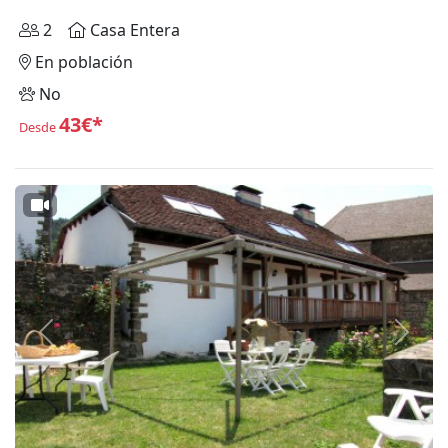
2
Casa Entera
En población
No
43€*
Desde
Anterior
Siguie