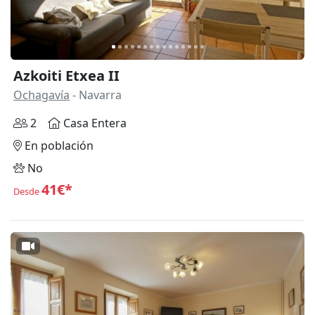
Azkoiti Etxea II
Ochagavía
- Navarra
2
Casa Entera
En población
No
41€*
Desde