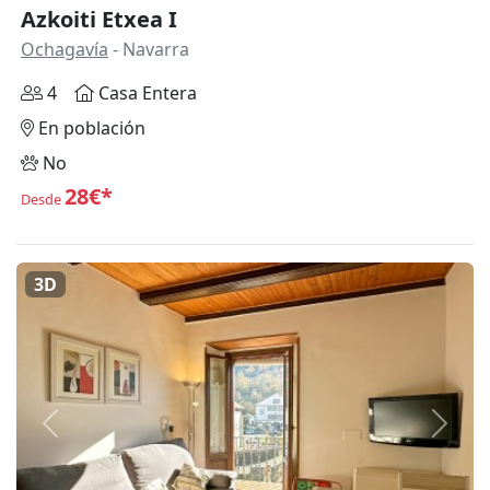
Azkoiti Etxea I
Ochagavía
- Navarra
4
Casa Entera
En población
No
28€*
Desde
3D
Anterior
Siguie