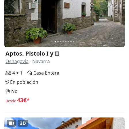
Anterior
Siguie
Aptos. Pistolo I y II
Ochagavía
- Navarra
4 + 1
Casa Entera
En población
No
43€*
Desde
3D