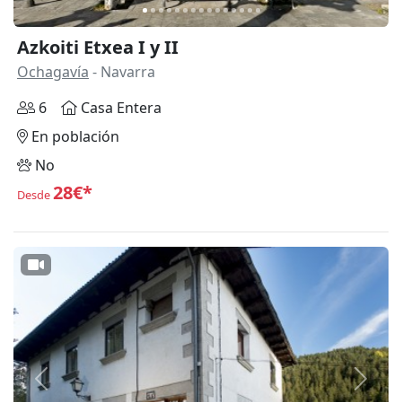
Azkoiti Etxea I y II
Ochagavía
- Navarra
6
Casa Entera
En población
No
28€*
Desde
Anterior
Siguie