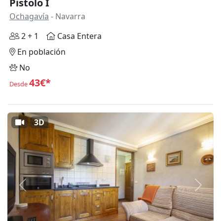
Pistolo I
Ochagavía
- Navarra
2 + 1
Casa Entera
En población
No
43€*
Desde
3D
Anterior
Siguie