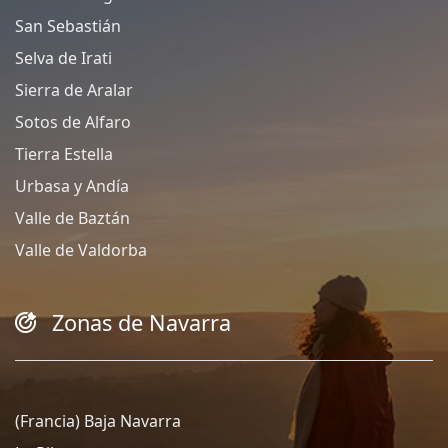
San Sebastián
Selva de Irati
Sierra de Aralar
Sotos de Alfaro
Tierra Estella
Urbasa y Andía
Valle de Baztán
Valle de Valdorba
Zonas de Navarra
(Francia) Baja Navarra