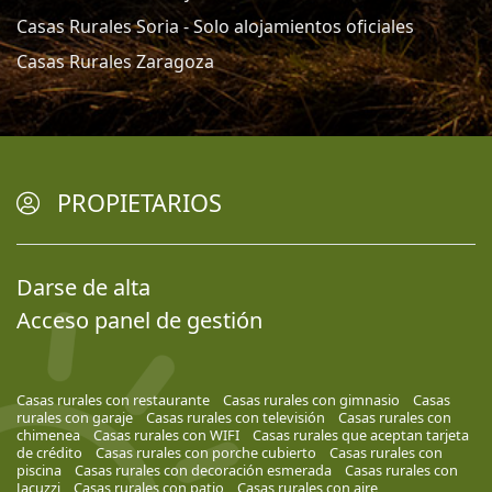
Casas Rurales Soria - Solo alojamientos oficiales
Casas Rurales Zaragoza
PROPIETARIOS
Darse de alta
Acceso panel de gestión
Casas rurales con restaurante
Casas rurales con gimnasio
Casas
rurales con garaje
Casas rurales con televisión
Casas rurales con
chimenea
Casas rurales con WIFI
Casas rurales que aceptan tarjeta
de crédito
Casas rurales con porche cubierto
Casas rurales con
piscina
Casas rurales con decoración esmerada
Casas rurales con
Jacuzzi
Casas rurales con patio
Casas rurales con aire