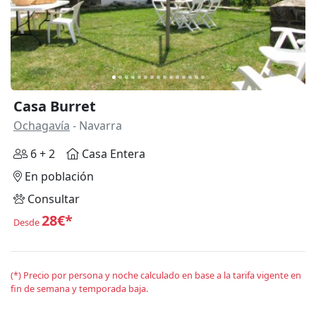
Casa Burret
Ochagavía
- Navarra
6 + 2
Casa Entera
En población
Consultar
28€*
Desde
(*) Precio por persona y noche calculado en base a la tarifa vigente en
fin de semana y temporada baja.