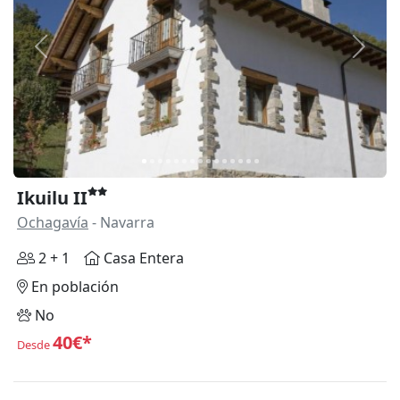
Anterior
Siguie
Ikuilu II
Ochagavía
- Navarra
2 + 1
Casa Entera
En población
No
40€*
Desde