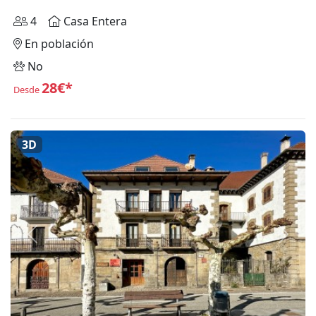
4
Casa Entera
En población
No
28€*
Desde
3D
Anterior
Siguie