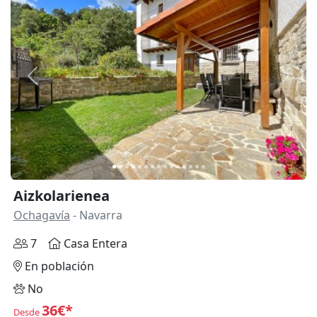
Anterior
Siguie
Aizkolarienea
Ochagavía
- Navarra
7
Casa Entera
En población
No
36€*
Desde