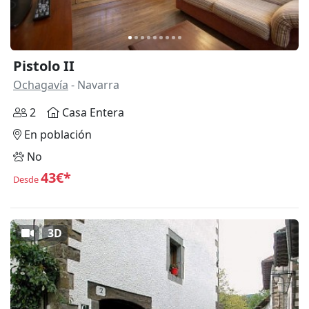
Pistolo II
Ochagavía
- Navarra
2
Casa Entera
En población
No
43€*
Desde
3D