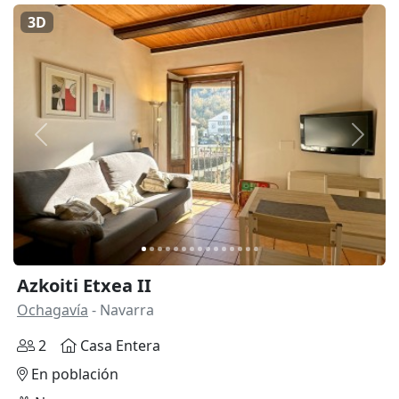
3D
Anterior
Siguie
Azkoiti Etxea II
Ochagavía
- Navarra
2
Casa Entera
En población