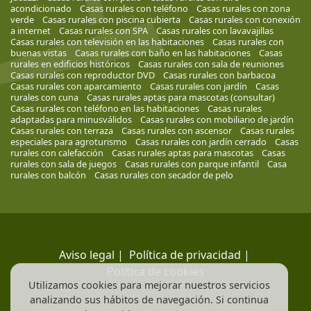
acondicionado
Casas rurales con teléfono
Casas rurales con zona
verde
Casas rurales con piscina cubierta
Casas rurales con conexión
a internet
Casas rurales con SPA
Casas rurales con lavavajillas
Casas rurales con televisión en las habitaciones
Casas rurales con
buenas vistas
Casas rurales con baño en las habitaciones
Casas
rurales en edificios históricos
Casas rurales con sala de reuniones
Casas rurales con reproductor DVD
Casas rurales con barbacoa
Casas rurales con aparcamiento
Casas rurales con jardín
Casas
rurales con cuna
Casas rurales aptas para mascotas (consultar)
Casas rurales con teléfono en las habitaciones
Casas rurales
adaptadas para minusválidos
Casas rurales con mobiliario de jardín
Casas rurales con terraza
Casas rurales con ascensor
Casas rurales
especiales para agroturismo
Casas rurales con jardín cerrado
Casas
rurales con calefacción
Casas rurales aptas para mascotas
Casas
rurales con sala de juegos
Casas rurales con parque infantil
Casa
rurales con balcón
Casas rurales con secador de pelo
Aviso legal
|
Política de privacidad
|
Política de cookies
Utilizamos cookies para mejorar nuestros servicios
analizando sus hábitos de navegación. Si continua