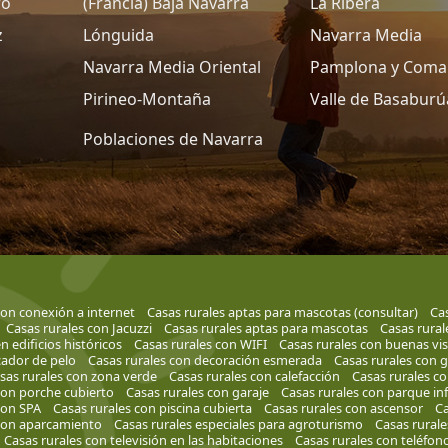
ro
(Francia) Baja Navarra
La Ribera
z
Lónguida
Navarra Media
Navarra Media Oriental
Pamplona y Coma
Pirineo-Montaña
Valle de Basaburú
Poblaciones de Navarra
con conexión a internet
Casas rurales aptas para mascotas (consultar)
Cas
Casas rurales con Jacuzzi
Casas rurales aptas para mascotas
Casas rural
n edificios históricos
Casas rurales con WIFI
Casas rurales con buenas vis
cador de pelo
Casas rurales con decoración esmerada
Casas rurales con 
sas rurales con zona verde
Casas rurales con calefacción
Casas rurales co
con porche cubierto
Casas rurales con garaje
Casas rurales con parque inf
con SPA
Casas rurales con piscina cubierta
Casas rurales con ascensor
Ca
 con aparcamiento
Casas rurales especiales para agroturismo
Casas rurale
Casas rurales con televisión en las habitaciones
Casas rurales con teléfon