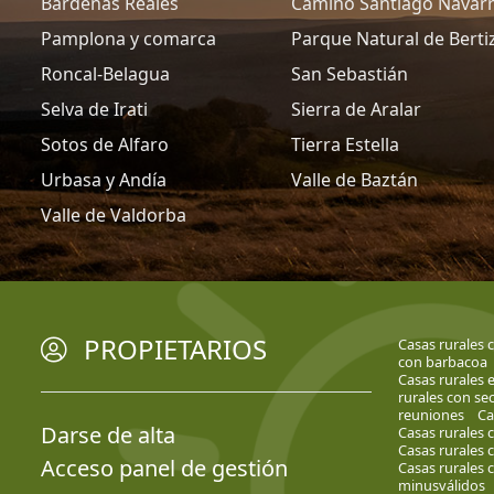
Bardenas Reales
Camino Santiago Navar
Pamplona y comarca
Parque Natural de Berti
Roncal-Belagua
San Sebastián
Selva de Irati
Sierra de Aralar
Sotos de Alfaro
Tierra Estella
Urbasa y Andía
Valle de Baztán
Valle de Valdorba
PROPIETARIOS
Casas rurales 
con barbacoa
Casas rurales e
rurales con se
reuniones
Ca
Darse de alta
Casas rurales 
Casas rurales 
Acceso panel de gestión
Casas rurales
minusválidos