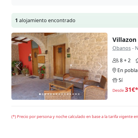
1
alojamiento encontrado
Villazon 
Obanos
- 
8 + 2
Anterior
Siguiente
En pobla
Sí
31€
Desde
(*) Precio por persona y noche calculado en base a la tarifa vigente 