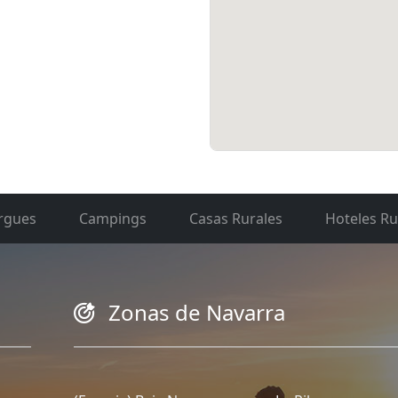
rgues
Campings
Casas Rurales
Hoteles Ru
Zonas de Navarra