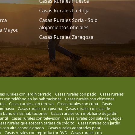
Casas Rurales Huesca
Casas Rurales La Rioja
rca
Casas Rurales Soria - Solo
alojamientos oficiales
a Mayor.
Casas Rurales Zaragoza
as rurales con jardín cerrado
Casas rurales con patio
Casas rurales
es con teléfono en las habitaciones
Casas rurales con chimenea
tas
Casas rurales con terraza
Casas rurales con cuna
Casas
gimnasio
Casas rurales con piscina
Casas rurales con sala de
n baño en las habitaciones
Casas rurales con mobiliario de jardín
antil
Casas rurales con televisión
Casas rurales con sala de juegos
sas rurales que aceptan tarjeta de crédito
Casas rurales con jardín
s con aire acondicionado
Casas rurales adaptadas para
o
Casas rurales con reproductor DVD
Casas rurales con