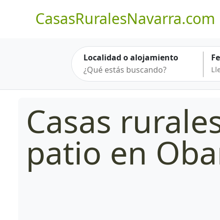
CasasRuralesNavarra.com
Localidad o alojamiento
F
Casas rurale
patio en Ob