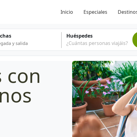
Inicio
Especiales
Destinos
echas
Huéspedes
¿Cuántas personas viajáis?
s con
anos