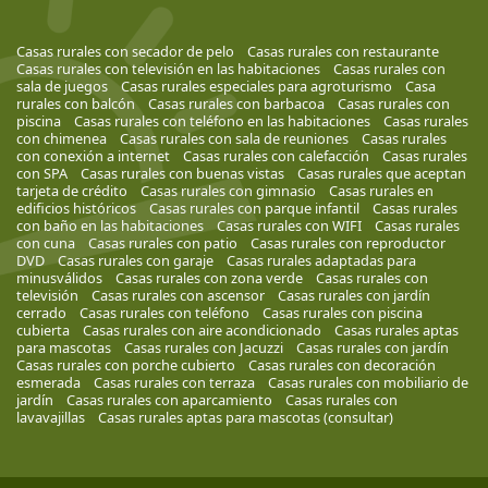
Casas rurales con secador de pelo
Casas rurales con restaurante
Casas rurales con televisión en las habitaciones
Casas rurales con
sala de juegos
Casas rurales especiales para agroturismo
Casa
rurales con balcón
Casas rurales con barbacoa
Casas rurales con
piscina
Casas rurales con teléfono en las habitaciones
Casas rurales
con chimenea
Casas rurales con sala de reuniones
Casas rurales
con conexión a internet
Casas rurales con calefacción
Casas rurales
con SPA
Casas rurales con buenas vistas
Casas rurales que aceptan
tarjeta de crédito
Casas rurales con gimnasio
Casas rurales en
edificios históricos
Casas rurales con parque infantil
Casas rurales
con baño en las habitaciones
Casas rurales con WIFI
Casas rurales
con cuna
Casas rurales con patio
Casas rurales con reproductor
DVD
Casas rurales con garaje
Casas rurales adaptadas para
minusválidos
Casas rurales con zona verde
Casas rurales con
televisión
Casas rurales con ascensor
Casas rurales con jardín
cerrado
Casas rurales con teléfono
Casas rurales con piscina
cubierta
Casas rurales con aire acondicionado
Casas rurales aptas
para mascotas
Casas rurales con Jacuzzi
Casas rurales con jardín
Casas rurales con porche cubierto
Casas rurales con decoración
esmerada
Casas rurales con terraza
Casas rurales con mobiliario de
jardín
Casas rurales con aparcamiento
Casas rurales con
lavavajillas
Casas rurales aptas para mascotas (consultar)