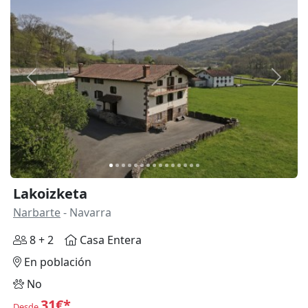
Anterior
Siguie
Lakoizketa
Narbarte
- Navarra
8 + 2
Casa Entera
En población
No
31€*
Desde