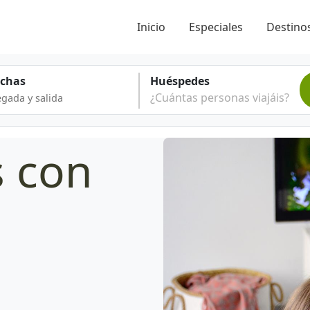
Inicio
Especiales
Destinos
echas
Huéspedes
¿Cuántas personas viajáis?
s con