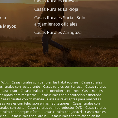
Casas Rurales Huesca
Casas Rurales La Rioja
rca
Casas Rurales Soria - Solo
alojamientos oficiales
a Mayor.
Casas Rurales Zaragoza
n WIFI
Casas rurales con baño en las habitaciones
Casas rurales
s rurales con restaurante
Casas rurales con terraza
Casas rurales
on ascensor
Casas rurales con conexión a internet
Casas rurales
les aptas para mascotas
Casas rurales con decoración esmerada
Casas rurales con chimenea
Casas rurales aptas para mascotas
sas rurales con televisión en las habitaciones
Casas rurales con
urales con cuna
Casas rurales con reproductor DVD
Casas rurales
rurales con parque infantil
Casas rurales con Jacuzzi
Casas rurales
cina
Casas rurales con jardín
Casas rurales con teléfono en las