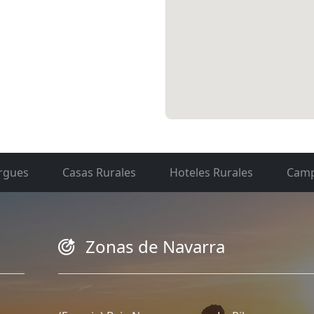
rgues
Casas Rurales
Hoteles Rurales
Camp
Zonas de Navarra