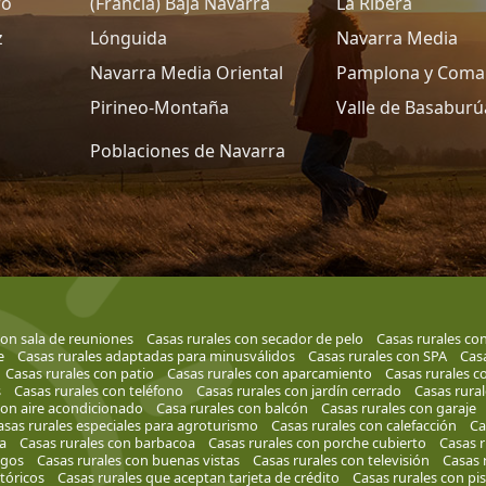
ro
(Francia) Baja Navarra
La Ribera
z
Lónguida
Navarra Media
Navarra Media Oriental
Pamplona y Coma
Pirineo-Montaña
Valle de Basaburú
Poblaciones de Navarra
con sala de reuniones
Casas rurales con secador de pelo
Casas rurales co
e
Casas rurales adaptadas para minusválidos
Casas rurales con SPA
Casa
Casas rurales con patio
Casas rurales con aparcamiento
Casas rurales c
s
Casas rurales con teléfono
Casas rurales con jardín cerrado
Casas rura
con aire acondicionado
Casa rurales con balcón
Casas rurales con garaje
asas rurales especiales para agroturismo
Casas rurales con calefacción
Ca
a
Casas rurales con barbacoa
Casas rurales con porche cubierto
Casas r
egos
Casas rurales con buenas vistas
Casas rurales con televisión
Casas 
stóricos
Casas rurales que aceptan tarjeta de crédito
Casas rurales con pis