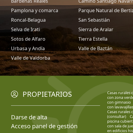
Bardenas Reales
Camino Santiago Navar
Pamplona y comarca
Parque Natural de Berti
Roncal-Belagua
San Sebastián
Selva de Irati
Sierra de Aralar
Sotos de Alfaro
Tierra Estella
Urbasa y Andía
Valle de Baztán
Valle de Valdorba
PROPIETARIOS
Casas rurales 
con zona verd
con gimnasio
con lavavajilla
Casas rurales 
Darse de alta
(consultar)
C
piscina cubiert
Acceso panel de gestión
con sala de ju
en edificios hi