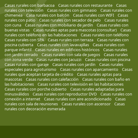
Casas rurales con barbacoa
Casas rurales con restaurante
Casas
rurales con televisión
Casas rurales con gimnasio
Casas rurales con
chimenea
Casa rurales con balcón
Casas rurales con WIFI
Casas
rurales con patio
Casas rurales con secador de pelo
Casas rurales
con cuna
Casas rurales con mobiliario de jardín
Casas rurales con
buenas vistas
Casas rurales aptas para mascotas (consultar)
Casas
rurales con teléfono en las habitaciones
Casas rurales con teléfono
Casas rurales con SPA
Casas rurales con terraza
Casas rurales con
piscina cubierta
Casas rurales con lavavajillas
Casas rurales con
parque infantil
Casas rurales en edificios históricos
Casas rurales
con jardín cerrado
Casas rurales con sala de juegos
Casas rurales
con zona verde
Casas rurales con Jacuzzi
Casas rurales con piscina
Casas rurales con garaje
Casas rurales con jardín
Casas rurales
especiales para agroturismo
Casas rurales con aparcamiento
Casas
rurales que aceptan tarjeta de crédito
Casas rurales aptas para
mascotas
Casas rurales con calefacción
Casas rurales con baño en
las habitaciones
Casas rurales con televisión en las habitaciones
Casas rurales con porche cubierto
Casas rurales adaptadas para
minusválidos
Casas rurales con reproductor DVD
Casas rurales con
conexión a internet
Casas rurales con aire acondicionado
Casas
rurales con sala de reuniones
Casas rurales con ascensor
Casas
rurales con decoración esmerada