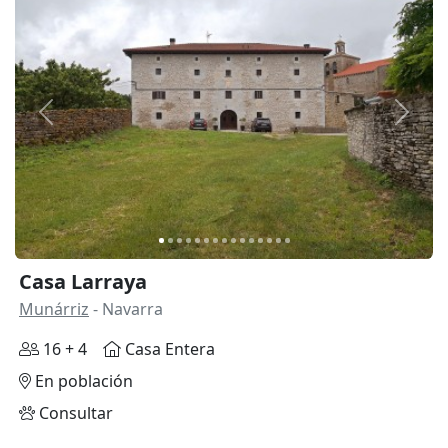
Anterior
Siguie
Casa Larraya
Munárriz
- Navarra
16 + 4
Casa Entera
En población
Consultar