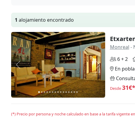
1
alojamiento encontrado
Etxarte
Monreal
- 
6 + 2
Anterior
Siguiente
En pobla
Consult
31€
Desde
(*) Precio por persona y noche calculado en base a la tarifa vigente 