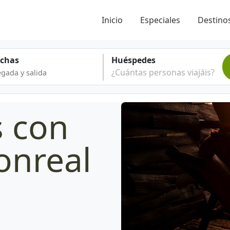
Inicio
Especiales
Destinos
echas
Huéspedes
¿Cuántas personas viajáis?
s con
onreal