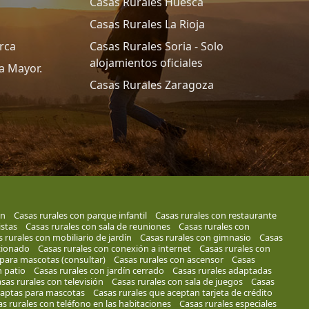
Casas Rurales Huesca
Casas Rurales La Rioja
rca
Casas Rurales Soria - Solo
alojamientos oficiales
a Mayor.
Casas Rurales Zaragoza
ón
Casas rurales con parque infantil
Casas rurales con restaurante
istas
Casas rurales con sala de reuniones
Casas rurales con
 rurales con mobiliario de jardín
Casas rurales con gimnasio
Casas
cionado
Casas rurales con conexión a internet
Casas rurales con
 para mascotas (consultar)
Casas rurales con ascensor
Casas
n patio
Casas rurales con jardín cerrado
Casas rurales adaptadas
sas rurales con televisión
Casas rurales con sala de juegos
Casas
 aptas para mascotas
Casas rurales que aceptan tarjeta de crédito
s rurales con teléfono en las habitaciones
Casas rurales especiales