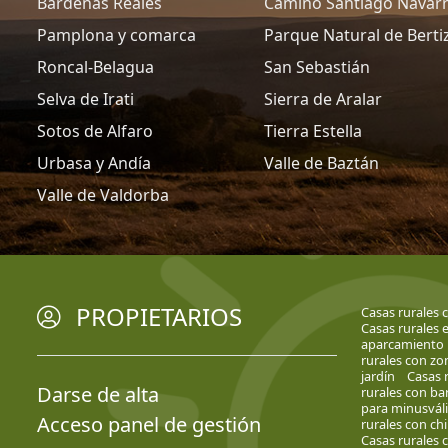
Bardenas Reales
Camino Santiago Navar
Pamplona y comarca
Parque Natural de Berti
Roncal-Belagua
San Sebastián
Selva de Irati
Sierra de Aralar
Sotos de Alfaro
Tierra Estella
Urbasa y Andía
Valle de Baztán
Valle de Valdorba
PROPIETARIOS
Casas rurales 
Casas rurales e
aparcamiento
rurales con zo
jardín
Casas r
Darse de alta
rurales con ba
para minusvál
Acceso panel de gestión
rurales con c
Casas rurales c