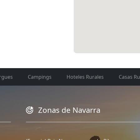
rgues
Campings
Hoteles Rurales
Casas Ru
Zonas de Navarra