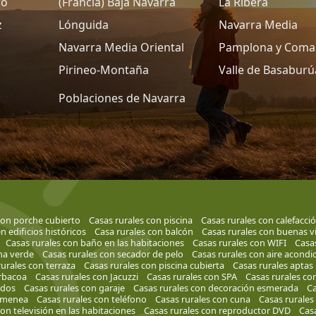
ro
(Francia) Baja Navarra
La Ribera
z
Lónguida
Navarra Media
Navarra Media Oriental
Pamplona y Coma
Pirineo-Montaña
Valle de Basaburú
Poblaciones de Navarra
con porche cubierto
Casas rurales con piscina
Casas rurales con calefacci
n edificios históricos
Casa rurales con balcón
Casas rurales con buenas v
Casas rurales con baño en las habitaciones
Casas rurales con WIFI
Casas
na verde
Casas rurales con secador de pelo
Casas rurales con aire acondi
urales con terraza
Casas rurales con piscina cubierta
Casas rurales aptas
rbacoa
Casas rurales con Jacuzzi
Casas rurales con SPA
Casas rurales co
idos
Casas rurales con garaje
Casas rurales con decoración esmerada
Ca
himenea
Casas rurales con teléfono
Casas rurales con cuna
Casas rurales
on televisión en las habitaciones
Casas rurales con reproductor DVD
Casa