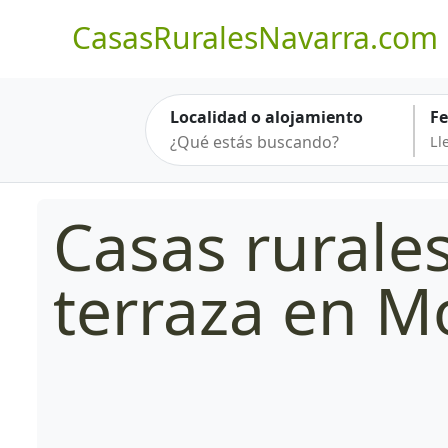
CasasRuralesNavarra.com
Localidad o alojamiento
F
Casas rurale
terraza en M