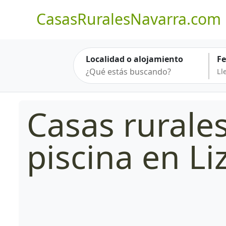
CasasRuralesNavarra.com
Localidad o alojamiento
F
Casas rurale
piscina en Li