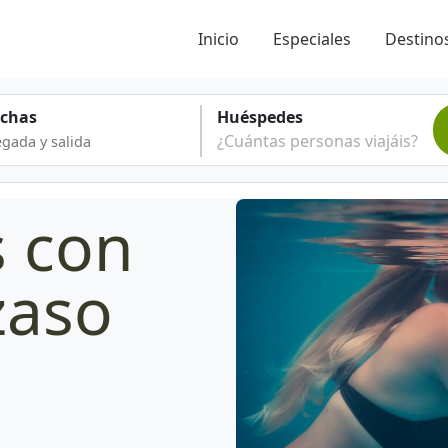
Inicio
Especiales
Destinos
echas
Huéspedes
¿Cuántas personas viajáis?
s con
zaso