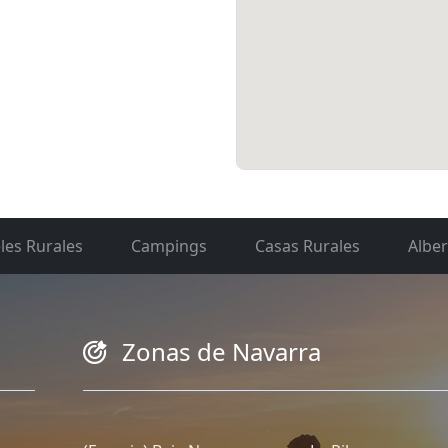
les Rurales
Campings
Casas Rurales
Albe
Zonas de Navarra