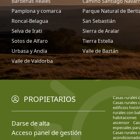
Bardenas Reales
Camino Santiago Navar
Pamplona y comarca
Parque Natural de Berti
Roncal-Belagua
San Sebastián
Selva de Irati
Sierra de Aralar
Sotos de Alfaro
Tierra Estella
Urbasa y Andía
Valle de Baztán
Valle de Valdorba
PROPIETARIOS
Casas rurales c
Casas rurales 
edificios histó
rurales con ba
habitaciones
Darse de alta
ascensor
Cas
especiales par
Acceso panel de gestión
Casas rurales 
acondicionad