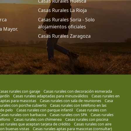
Casas Rurales Huesca
Casas Rurales La Rioja
rca
Casas Rurales Soria - Solo
alojamientos oficiales
a Mayor.
Casas Rurales Zaragoza
asas rurales con garaje
Casas rurales con decoración esmerada
jardín
Casas rurales adaptadas para minusválidos
Casas rurales en
 aptas para mascotas
Casas rurales con sala de reuniones
Casa
rurales con porche cubierto
Casas rurales con teléfono en las
 de pelo
Casas rurales con parque infantil
Casas rurales con
Casas rurales con barbacoa
Casas rurales con SPA
Casas rurales
léfono
Casas rurales con chimenea
Casas rurales con piscina
as rurales que aceptan tarjeta de crédito
Casas rurales con aire
con buenas vistas
Casas rurales aptas para mascotas (consultar)