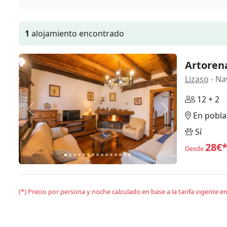
1
alojamiento encontrado
Artoren
Lizaso
- Na
12 + 2
Anterior
Siguiente
En pobla
Sí
28€
Desde
(*) Precio por persona y noche calculado en base a la tarifa vigente 