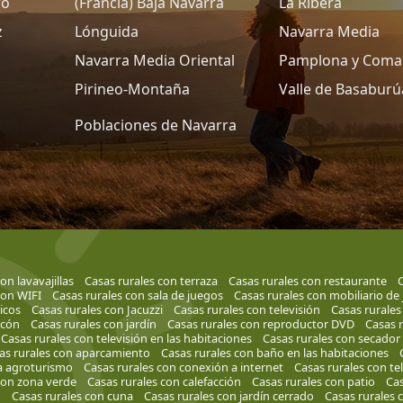
ro
(Francia) Baja Navarra
La Ribera
z
Lónguida
Navarra Media
Navarra Media Oriental
Pamplona y Coma
Pirineo-Montaña
Valle de Basaburú
Poblaciones de Navarra
on lavavajillas
Casas rurales con terraza
Casas rurales con restaurante
C
con WIFI
Casas rurales con sala de juegos
Casas rurales con mobiliario de 
ricos
Casas rurales con Jacuzzi
Casas rurales con televisión
Casas rurales
lcón
Casas rurales con jardín
Casas rurales con reproductor DVD
Casas 
Casas rurales con televisión en las habitaciones
Casas rurales con secador
as rurales con aparcamiento
Casas rurales con baño en las habitaciones
a agroturismo
Casas rurales con conexión a internet
Casas rurales con te
con zona verde
Casas rurales con calefacción
Casas rurales con patio
Cas
o
Casas rurales con cuna
Casas rurales con jardín cerrado
Casas rurales 