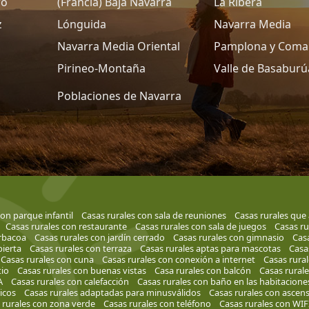
ro
(Francia) Baja Navarra
La Ribera
z
Lónguida
Navarra Media
Navarra Media Oriental
Pamplona y Coma
Pirineo-Montaña
Valle de Basaburú
Poblaciones de Navarra
con parque infantil
Casas rurales con sala de reuniones
Casas rurales que 
Casas rurales con restaurante
Casas rurales con sala de juegos
Casas ru
rbacoa
Casas rurales con jardín cerrado
Casas rurales con gimnasio
Casa
bierta
Casas rurales con terraza
Casas rurales aptas para mascotas
Casa
Casas rurales con cuna
Casas rurales con conexión a internet
Casas rural
tio
Casas rurales con buenas vistas
Casa rurales con balcón
Casas rural
A
Casas rurales con calefacción
Casas rurales con baño en las habitacione
ricos
Casas rurales adaptadas para minusválidos
Casas rurales con ascen
 rurales con zona verde
Casas rurales con teléfono
Casas rurales con WIF