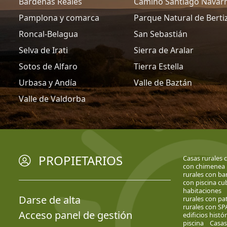
Bardenas Reales
Camino Santiago Navar
Pamplona y comarca
Parque Natural de Berti
Roncal-Belagua
San Sebastián
Selva de Irati
Sierra de Aralar
Sotos de Alfaro
Tierra Estella
Urbasa y Andía
Valle de Baztán
Valle de Valdorba
PROPIETARIOS
Casas rurales 
con chimenea
rurales con ba
con piscina cu
habitaciones
Darse de alta
rurales con pa
rurales con SP
Acceso panel de gestión
edificios histó
piscina
Casas