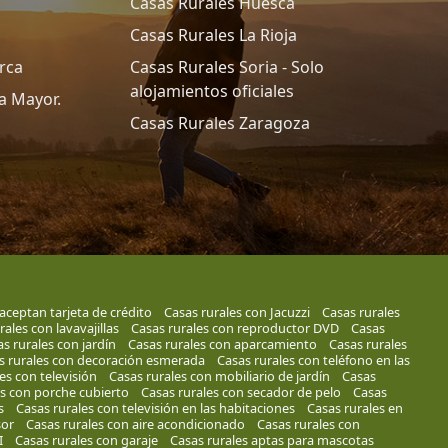
Casas Rurales Huesca
Casas Rurales La Rioja
rca
Casas Rurales Soria - Solo
alojamientos oficiales
a Mayor.
Casas Rurales Zaragoza
aceptan tarjeta de crédito
Casas rurales con Jacuzzi
Casas rurales
rales con lavavajillas
Casas rurales con reproductor DVD
Casas
s rurales con jardín
Casas rurales con aparcamiento
Casas rurales
s rurales con decoración esmerada
Casas rurales con teléfono en las
es con televisión
Casas rurales con mobiliario de jardín
Casas
es con porche cubierto
Casas rurales con secador de pelo
Casas
s
Casas rurales con televisión en las habitaciones
Casas rurales en
sor
Casas rurales con aire acondicionado
Casas rurales con
I
Casas rurales con garaje
Casas rurales aptas para mascotas