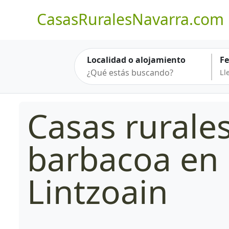
CasasRuralesNavarra.com
Localidad o alojamiento
F
Casas rurale
barbacoa en
Lintzoain