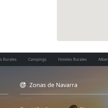
s Rurales
Campings
Hoteles Rurales
Albe
Zonas de Navarra