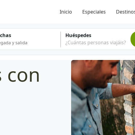
Inicio
Especiales
Destinos
echas
Huéspedes
¿Cuántas personas viajáis?
s con