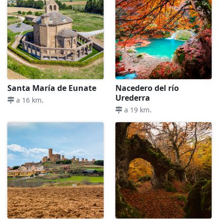
Santa María de Eunate
Nacedero del río
Urederra
.
a 16 km
.
a 19 km