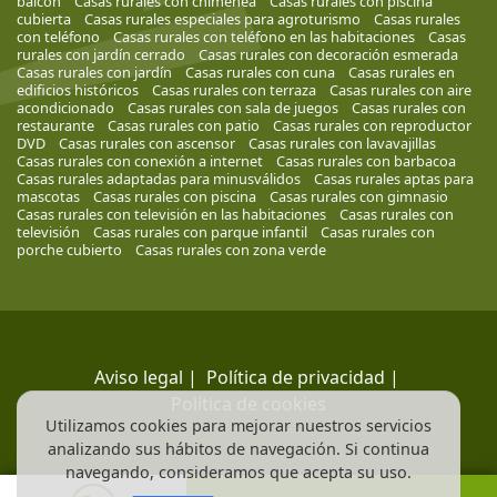
balcón
Casas rurales con chimenea
Casas rurales con piscina
cubierta
Casas rurales especiales para agroturismo
Casas rurales
con teléfono
Casas rurales con teléfono en las habitaciones
Casas
rurales con jardín cerrado
Casas rurales con decoración esmerada
Casas rurales con jardín
Casas rurales con cuna
Casas rurales en
edificios históricos
Casas rurales con terraza
Casas rurales con aire
acondicionado
Casas rurales con sala de juegos
Casas rurales con
restaurante
Casas rurales con patio
Casas rurales con reproductor
DVD
Casas rurales con ascensor
Casas rurales con lavavajillas
Casas rurales con conexión a internet
Casas rurales con barbacoa
Casas rurales adaptadas para minusválidos
Casas rurales aptas para
mascotas
Casas rurales con piscina
Casas rurales con gimnasio
Casas rurales con televisión en las habitaciones
Casas rurales con
televisión
Casas rurales con parque infantil
Casas rurales con
porche cubierto
Casas rurales con zona verde
Aviso legal
|
Política de privacidad
|
Política de cookies
Utilizamos cookies para mejorar nuestros servicios
analizando sus hábitos de navegación. Si continua
navegando, consideramos que acepta su uso.