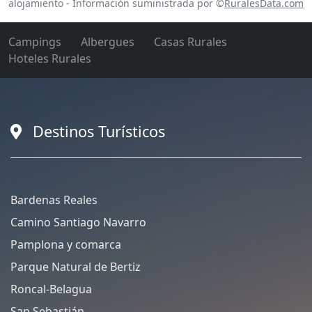
alojamiento - Información suministrada por ©
RuralesData.com
Campings
Albergues
Casas Rurales
Hoteles Rurales
Destinos Turísticos
Bardenas Reales
Camino Santiago Navarro
Pamplona y comarca
Parque Natural de Bertiz
Roncal-Belagua
San Sebastián