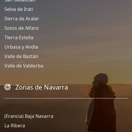
Selva de Irati
Sierra de Aralar
Sotos de Alfaro
Tierra Estella
Urbasa y Andía
Valle de Baztán
Valle de Valdorba
Zonas de Navarra
(Francia) Baja Navarra
La Ribera