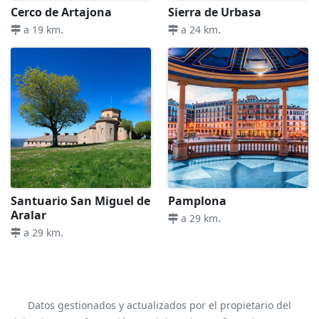
Cerco de Artajona
Sierra de Urbasa
.
.
a 19 km
a 24 km
Santuario San Miguel de
Pamplona
Aralar
.
a 29 km
.
a 29 km
Datos gestionados y actualizados por el propietario del