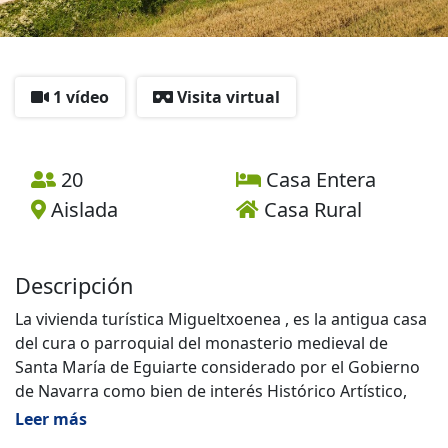
1 vídeo
Visita virtual
20
Casa Entera
Aislada
Casa Rural
Descripción
La vivienda turística Migueltxoenea , es la antigua casa
del cura o parroquial del monasterio medieval de
Santa María de Eguiarte considerado por el Gobierno
de Navarra como bien de interés Histórico Artístico,
por lo cual el entorno esta protegido por su calidad e
Leer más
historia.