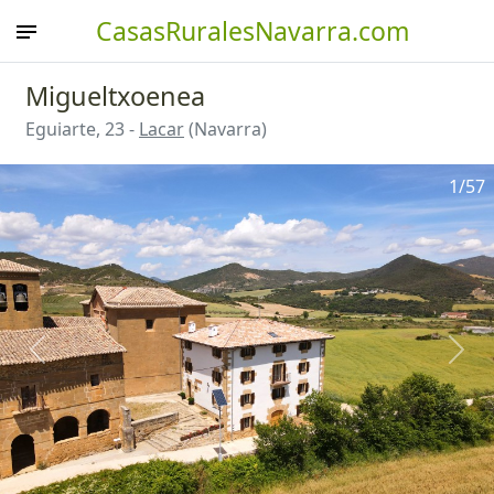
CasasRuralesNavarra.com
Migueltxoenea
Eguiarte, 23 -
Lacar
(Navarra)
1
/57
Anterior
Sigu