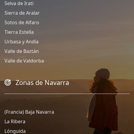
Selva de Irati
Sierra de Aralar
Sotos de Alfaro
Tierra Estella
Urbasa y Andía
Valle de Baztán
Valle de Valdorba
Zonas de Navarra
(Francia) Baja Navarra
La Ribera
Lónguida