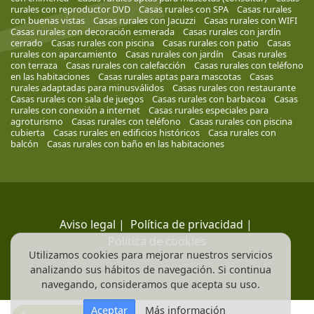
rurales con reproductor DVD
Casas rurales con SPA
Casas rurales
con buenas vistas
Casas rurales con Jacuzzi
Casas rurales con WIFI
Casas rurales con decoración esmerada
Casas rurales con jardín
cerrado
Casas rurales con piscina
Casas rurales con patio
Casas
rurales con aparcamiento
Casas rurales con jardín
Casas rurales
con terraza
Casas rurales con calefacción
Casas rurales con teléfono
en las habitaciones
Casas rurales aptas para mascotas
Casas
rurales adaptadas para minusválidos
Casas rurales con restaurante
Casas rurales con sala de juegos
Casas rurales con barbacoa
Casas
rurales con conexión a internet
Casas rurales especiales para
agroturismo
Casas rurales con teléfono
Casas rurales con piscina
cubierta
Casas rurales en edificios históricos
Casa rurales con
balcón
Casas rurales con baño en las habitaciones
Aviso legal
|
Política de privacidad
|
Política de cookies
Utilizamos cookies para mejorar nuestros servicios
analizando sus hábitos de navegación. Si continua
navegando, consideramos que acepta su uso.
Aceptar
Más información