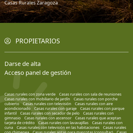
Casas Rurales Zaragoza
PROPIETARIOS
Darse de alta
Acceso panel de gestión
Casas rurales con zona verde
Casas rurales con sala de reuniones
Casas rurales con mobiliario de jardín
Casas rurales con porche
cubierto
Casas rurales con televisión
Casas rurales con aire
acondicionado
Casas rurales con garaje
Casas rurales con parque
infantil
Casas rurales con secador de pelo
Casas rurales con
gimnasio
Casas rurales con ascensor
Casas rurales que aceptan
tarjeta de crédito
Casas rurales con lavavajillas
Casas rurales con
cuna
Casas rurales con televisión en las habitaciones
Casas rurales
con chimenea
Casas rurales aptas para mascotas (consultar)
Casas