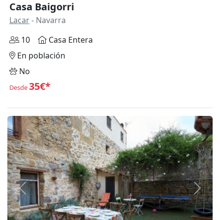
Casa Baigorri
Lacar
- Navarra
10
Casa Entera
En población
No
35€*
Desde
Anterior
Siguie