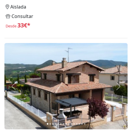
Aislada
Consultar
33€*
Desde
Anterior
Siguie