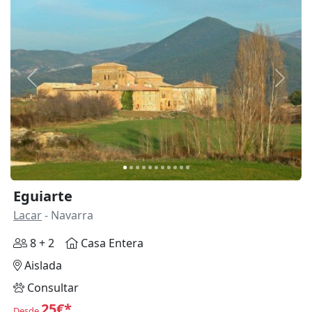
Anterior
Siguie
Eguiarte
Lacar
- Navarra
8 + 2
Casa Entera
Aislada
Consultar
25€*
Desde