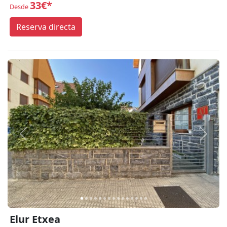
33€*
Desde
Reserva directa
Anterior
Siguie
Elur Etxea