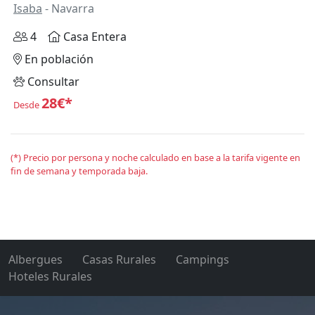
Isaba
- Navarra
4
Casa Entera
En población
Consultar
28€*
Desde
(*) Precio por persona y noche calculado en base a la tarifa vigente en
fin de semana y temporada baja.
Albergues
Casas Rurales
Campings
Hoteles Rurales