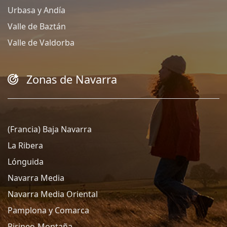
Urbasa y Andía
Valle de Baztán
Valle de Valdorba
Zonas de Navarra
(Francia) Baja Navarra
La Ribera
Lónguida
Navarra Media
Navarra Media Oriental
Pamplona y Comarca
Pirineo-Montaña