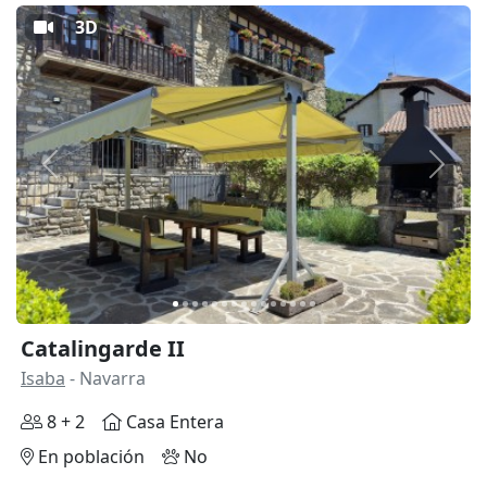
3D
Anterior
Siguie
Catalingarde II
Isaba
- Navarra
8 + 2
Casa Entera
En población
No