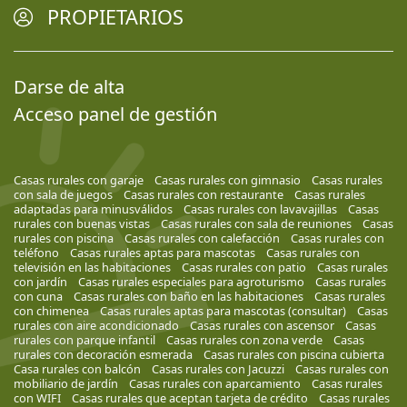
PROPIETARIOS
Darse de alta
Acceso panel de gestión
Casas rurales con garaje
Casas rurales con gimnasio
Casas rurales
con sala de juegos
Casas rurales con restaurante
Casas rurales
adaptadas para minusválidos
Casas rurales con lavavajillas
Casas
rurales con buenas vistas
Casas rurales con sala de reuniones
Casas
rurales con piscina
Casas rurales con calefacción
Casas rurales con
teléfono
Casas rurales aptas para mascotas
Casas rurales con
televisión en las habitaciones
Casas rurales con patio
Casas rurales
con jardín
Casas rurales especiales para agroturismo
Casas rurales
con cuna
Casas rurales con baño en las habitaciones
Casas rurales
con chimenea
Casas rurales aptas para mascotas (consultar)
Casas
rurales con aire acondicionado
Casas rurales con ascensor
Casas
rurales con parque infantil
Casas rurales con zona verde
Casas
rurales con decoración esmerada
Casas rurales con piscina cubierta
Casa rurales con balcón
Casas rurales con Jacuzzi
Casas rurales con
mobiliario de jardín
Casas rurales con aparcamiento
Casas rurales
con WIFI
Casas rurales que aceptan tarjeta de crédito
Casas rurales