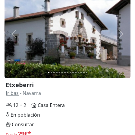
Anterior
Siguie
Etxeberri
Iribas
- Navarra
12 + 2
Casa Entera
En población
Consultar
29€*
Desde