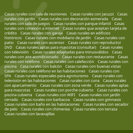
Casas rurales con sala de reuniones
Casas rurales con Jacuzzi
Casas
rurales con jardín
Casas rurales con decoración esmerada
Casas
rurales con sala de juegos
Casas rurales con parque infantil
Casas
rurales con conexión a internet
Casas rurales que aceptan tarjeta de
crédito
Casas rurales con garaje
Casas rurales en edificios
históricos
Casas rurales con mobiliario de jardín
Casas rurales con
patio
Casas rurales con ascensor
Casas rurales con reproductor
DVD
Casas rurales aptas para mascotas (consultar)
Casas rurales
con televisión
Casas rurales adaptadas para minusválidos
Casas
rurales con aire acondicionado
Casas rurales con restaurante
Casas
rurales con teléfono
Casas rurales con calefacción
Casas rurales con
piscina
Casa rurales con balcón
Casas rurales con buenas vistas
Casas rurales con teléfono en las habitaciones
Casas rurales con
SPA
Casas rurales especiales para agroturismo
Casas rurales con
televisión en las habitaciones
Casas rurales con cuna
Casas rurales
con aparcamiento
Casas rurales con zona verde
Casas rurales aptas
para mascotas
Casas rurales con porche cubierto
Casas rurales con
piscina cubierta
Casas rurales con WIFI
Casas rurales con jardín
cerrado
Casas rurales con barbacoa
Casas rurales con gimnasio
Casas rurales con baño en las habitaciones
Casas rurales con secador
de pelo
Casas rurales con chimenea
Casas rurales con terraza
Casas rurales con lavavajillas