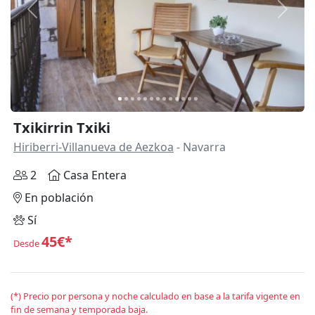
Anterior
Siguie
Txikirrin Txiki
Hiriberri-Villanueva de Aezkoa
- Navarra
2
Casa Entera
En población
Sí
45€*
Desde
(*) Precio por persona y noche calculado en base a la tarifa vigente en
fin de semana y temporada baja.