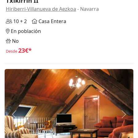
Txikirrin II
Hiriberri-Villanueva de Aezkoa
- Navarra
10 + 2
Casa Entera
En población
No
23€*
Desde
Anterior
Siguie