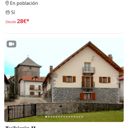
En población
Sí
28€*
Desde
Anterior
Siguie