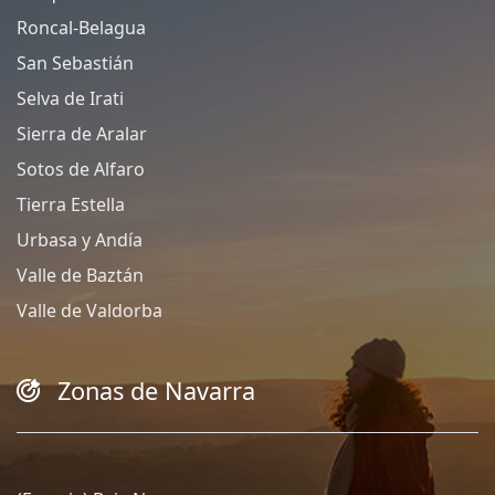
Roncal-Belagua
San Sebastián
Selva de Irati
Sierra de Aralar
Sotos de Alfaro
Tierra Estella
Urbasa y Andía
Valle de Baztán
Valle de Valdorba
Zonas de Navarra