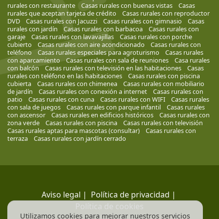
rurales con restaurante
Casas rurales con buenas vistas
Casas
rurales que aceptan tarjeta de crédito
Casas rurales con reproductor
DVD
Casas rurales con Jacuzzi
Casas rurales con gimnasio
Casas
rurales con jardín
Casas rurales con barbacoa
Casas rurales con
garaje
Casas rurales con lavavajillas
Casas rurales con porche
cubierto
Casas rurales con aire acondicionado
Casas rurales con
teléfono
Casas rurales especiales para agroturismo
Casas rurales
con aparcamiento
Casas rurales con sala de reuniones
Casa rurales
con balcón
Casas rurales con televisión en las habitaciones
Casas
rurales con teléfono en las habitaciones
Casas rurales con piscina
cubierta
Casas rurales con chimenea
Casas rurales con mobiliario
de jardín
Casas rurales con conexión a internet
Casas rurales con
patio
Casas rurales con cuna
Casas rurales con WIFI
Casas rurales
con sala de juegos
Casas rurales con parque infantil
Casas rurales
con ascensor
Casas rurales en edificios históricos
Casas rurales con
zona verde
Casas rurales con piscina
Casas rurales con televisión
Casas rurales aptas para mascotas (consultar)
Casas rurales con
terraza
Casas rurales con jardín cerrado
Aviso legal
|
Política de privacidad
|
Política de cookies
Utilizamos cookies para mejorar nuestros servicios