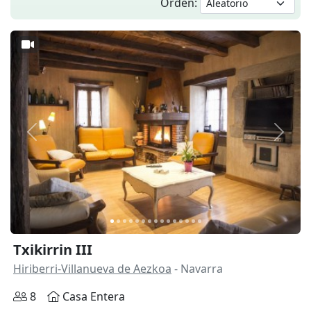
Orden:
Anterior
Siguie
Txikirrin III
Hiriberri-Villanueva de Aezkoa
- Navarra
8
Casa Entera