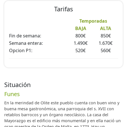
Tarifas
Temporadas
BAJA
ALTA
Fin de semana:
800€
850€
Semana entera:
1.490€
1.670€
Opcion P1:
520€
560€
Situación
Funes
En la merindad de Olite este pueblo cuenta con buen vino y
buena mesa gastronómica, una parroquia del s. XVII con
retablos barrocos y un órgano neoclásico. La casa del
Mayorazgo es el edificio más monumental y en ella nació un
gran maestre de la Orden de Malta, en 1773. Hay un