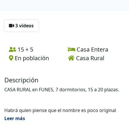
3 vídeos
15 + 5
Casa Entera
En población
Casa Rural
Descripción
CASA RURAL en FUNES, 7 dormitorios, 15 a 20 plazas.
Habrá quien piense que el nombre es poco original
"Casa El Trujal". Claro, está situada en la "Plaza El Trujal
Leer más
de Funes". Pero, ¿Sabíais que antiguamente se