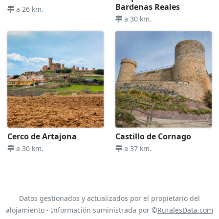
Bardenas Reales
.
a 26 km
.
a 30 km
Cerco de Artajona
Castillo de Cornago
.
.
a 30 km
a 37 km
Datos gestionados y actualizados por el propietario del
alojamiento - Información suministrada por ©
RuralesData.com