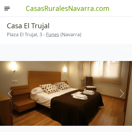
CasasRuralesNavarra.com
Casa El Trujal
Plaza El Trujal, 3 -
Funes
(Navarra)
1
/43
Anterior
Sigu