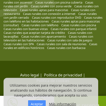
rurales con ascensor
Casas rurales con piscina cubierta
Casas
rurales con jardín
Casas rurales con zona verde
Casas rurales con
televisión
Casas rurales aptas para mascotas
Casas rurales con
restaurante
Casas rurales con conexión a internet
Casas rurales
con jardín cerrado
Casas rurales con reproductor DVD
Casas rurales
con teléfono en las habitaciones
Casas rurales aptas para mascotas
(consultar)
Casas rurales con teléfono
Casas rurales con piscina
Casas rurales con buenas vistas
Casas rurales con parque infantil
Casas rurales que aceptan tarjeta de crédito
Casas rurales con
lavavajillas
Casas rurales con aparcamiento
Casas rurales con
televisión en las habitaciones
Casas rurales con sala de juegos
Casas rurales con SPA
Casas rurales con sala de reuniones
Casas
rurales en edificios históricos
Casas rurales con barbacoa
Aviso legal
|
Política de privacidad
|
Política de cookies
Utilizamos cookies para mejorar nuestros servicios
analizando sus hábitos de navegación. Si continua
navegando, consideramos que acepta su uso.
Aceptar
Más información
Solicitar reserva