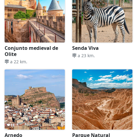
Conjunto medieval de
Senda Viva
Olite
.
a 23 km
.
a 22 km
Arnedo
Parque Natural