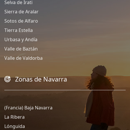
Selva de Irati
Sierra de Aralar
Sotos de Alfaro
Tierra Estella
Urbasa y Andía
Valle de Baztán
Valle de Valdorba
Zonas de Navarra
(Francia) Baja Navarra
La Ribera
Lónguida