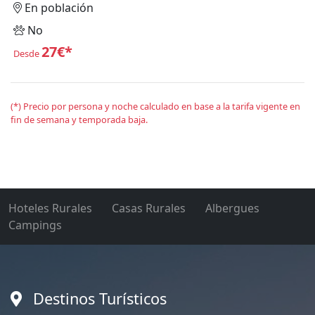
En población
No
27€*
Desde
(*) Precio por persona y noche calculado en base a la tarifa vigente en
fin de semana y temporada baja.
Hoteles Rurales
Casas Rurales
Albergues
Campings
Destinos Turísticos