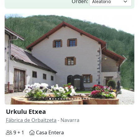
Orden:
Anterior
Siguie
Urkulu Etxea
Fábrica de Orbaitzeta
- Navarra
9 + 1
Casa Entera