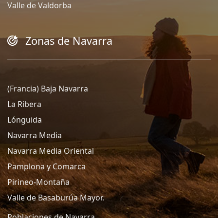
Valle de Valdorba
Zonas de Navarra
(Francia) Baja Navarra
La Ribera
Lónguida
Navarra Media
Navarra Media Oriental
Pamplona y Comarca
Pirineo-Montaña
Valle de Basaburúa Mayor.
Poblaciones de Navarra