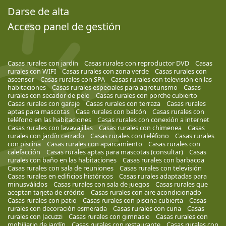
Darse de alta
Acceso panel de gestión
Casas rurales con jardín
Casas rurales con reproductor DVD
Casas
rurales con WIFI
Casas rurales con zona verde
Casas rurales con
ascensor
Casas rurales con SPA
Casas rurales con televisión en las
habitaciones
Casas rurales especiales para agroturismo
Casas
rurales con secador de pelo
Casas rurales con porche cubierto
Casas rurales con garaje
Casas rurales con terraza
Casas rurales
aptas para mascotas
Casa rurales con balcón
Casas rurales con
teléfono en las habitaciones
Casas rurales con conexión a internet
Casas rurales con lavavajillas
Casas rurales con chimenea
Casas
rurales con jardín cerrado
Casas rurales con teléfono
Casas rurales
con piscina
Casas rurales con aparcamiento
Casas rurales con
calefacción
Casas rurales aptas para mascotas (consultar)
Casas
rurales con baño en las habitaciones
Casas rurales con barbacoa
Casas rurales con sala de reuniones
Casas rurales con televisión
Casas rurales en edificios históricos
Casas rurales adaptadas para
minusválidos
Casas rurales con sala de juegos
Casas rurales que
aceptan tarjeta de crédito
Casas rurales con aire acondicionado
Casas rurales con patio
Casas rurales con piscina cubierta
Casas
rurales con decoración esmerada
Casas rurales con cuna
Casas
rurales con Jacuzzi
Casas rurales con gimnasio
Casas rurales con
mobiliario de jardín
Casas rurales con restaurante
Casas rurales con