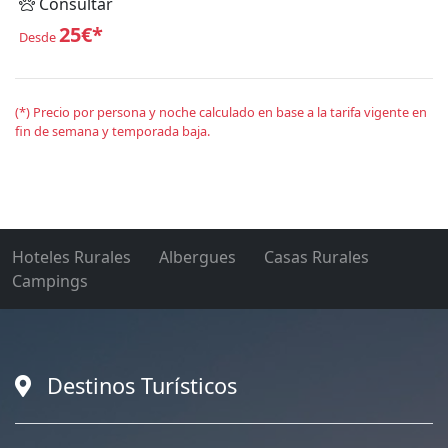
Consultar
25€*
Desde
(*) Precio por persona y noche calculado en base a la tarifa vigente en
fin de semana y temporada baja.
Hoteles Rurales
Albergues
Casas Rurales
Campings
Destinos Turísticos