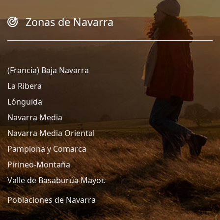
Zonas de Navarra
(Francia) Baja Navarra
La Ribera
Lónguida
Navarra Media
Navarra Media Oriental
Pamplona y Comarca
Pirineo-Montaña
Valle de Basaburúa Mayor.
Poblaciones de Navarra