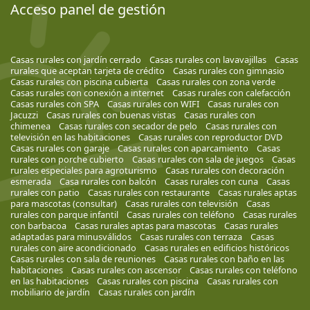
Acceso panel de gestión
Casas rurales con jardín cerrado
Casas rurales con lavavajillas
Casas
rurales que aceptan tarjeta de crédito
Casas rurales con gimnasio
Casas rurales con piscina cubierta
Casas rurales con zona verde
Casas rurales con conexión a internet
Casas rurales con calefacción
Casas rurales con SPA
Casas rurales con WIFI
Casas rurales con
Jacuzzi
Casas rurales con buenas vistas
Casas rurales con
chimenea
Casas rurales con secador de pelo
Casas rurales con
televisión en las habitaciones
Casas rurales con reproductor DVD
Casas rurales con garaje
Casas rurales con aparcamiento
Casas
rurales con porche cubierto
Casas rurales con sala de juegos
Casas
rurales especiales para agroturismo
Casas rurales con decoración
esmerada
Casa rurales con balcón
Casas rurales con cuna
Casas
rurales con patio
Casas rurales con restaurante
Casas rurales aptas
para mascotas (consultar)
Casas rurales con televisión
Casas
rurales con parque infantil
Casas rurales con teléfono
Casas rurales
con barbacoa
Casas rurales aptas para mascotas
Casas rurales
adaptadas para minusválidos
Casas rurales con terraza
Casas
rurales con aire acondicionado
Casas rurales en edificios históricos
Casas rurales con sala de reuniones
Casas rurales con baño en las
habitaciones
Casas rurales con ascensor
Casas rurales con teléfono
en las habitaciones
Casas rurales con piscina
Casas rurales con
mobiliario de jardín
Casas rurales con jardín