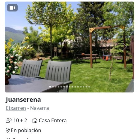
Anterior
Siguie
Juanserena
Etxarren
- Navarra
10 + 2
Casa Entera
En población