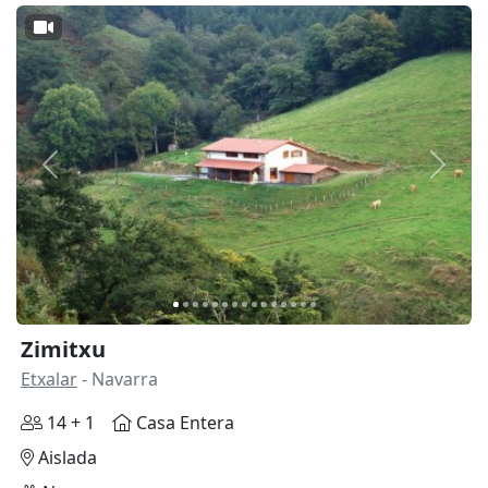
Anterior
Siguie
Zimitxu
Etxalar
- Navarra
14 + 1
Casa Entera
Aislada