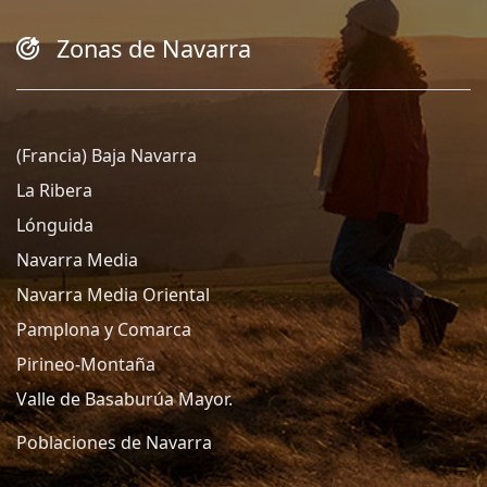
Zonas de Navarra
(Francia) Baja Navarra
La Ribera
Lónguida
Navarra Media
Navarra Media Oriental
Pamplona y Comarca
Pirineo-Montaña
Valle de Basaburúa Mayor.
Poblaciones de Navarra