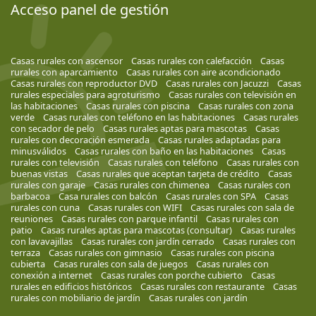
Acceso panel de gestión
Casas rurales con ascensor
Casas rurales con calefacción
Casas
rurales con aparcamiento
Casas rurales con aire acondicionado
Casas rurales con reproductor DVD
Casas rurales con Jacuzzi
Casas
rurales especiales para agroturismo
Casas rurales con televisión en
las habitaciones
Casas rurales con piscina
Casas rurales con zona
verde
Casas rurales con teléfono en las habitaciones
Casas rurales
con secador de pelo
Casas rurales aptas para mascotas
Casas
rurales con decoración esmerada
Casas rurales adaptadas para
minusválidos
Casas rurales con baño en las habitaciones
Casas
rurales con televisión
Casas rurales con teléfono
Casas rurales con
buenas vistas
Casas rurales que aceptan tarjeta de crédito
Casas
rurales con garaje
Casas rurales con chimenea
Casas rurales con
barbacoa
Casa rurales con balcón
Casas rurales con SPA
Casas
rurales con cuna
Casas rurales con WIFI
Casas rurales con sala de
reuniones
Casas rurales con parque infantil
Casas rurales con
patio
Casas rurales aptas para mascotas (consultar)
Casas rurales
con lavavajillas
Casas rurales con jardín cerrado
Casas rurales con
terraza
Casas rurales con gimnasio
Casas rurales con piscina
cubierta
Casas rurales con sala de juegos
Casas rurales con
conexión a internet
Casas rurales con porche cubierto
Casas
rurales en edificios históricos
Casas rurales con restaurante
Casas
rurales con mobiliario de jardín
Casas rurales con jardín