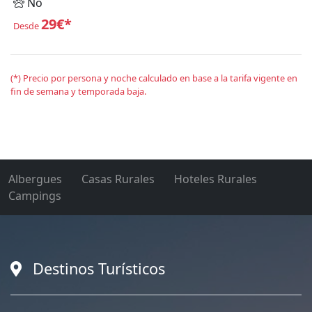
No
29€*
Desde
(*) Precio por persona y noche calculado en base a la tarifa vigente en
fin de semana y temporada baja.
Albergues
Casas Rurales
Hoteles Rurales
Campings
Destinos Turísticos